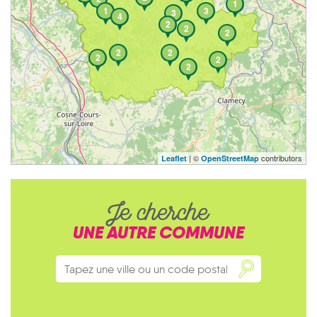
1
1
3
3
4
2
2
2
2
2
2
2
2
| ©
contributors
Leaflet
OpenStreetMap
Je cherche
UNE AUTRE COMMUNE