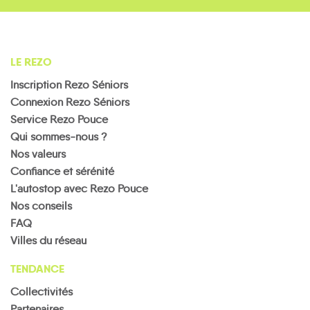
Rogny-
les-
LE REZO
Sept-
Ouanne
Parly
Pourrain
Écluses
Ronchères
Sainpuits
Inscription Rezo Séniors
Connexion Rezo Séniors
Service Rezo Pouce
Qui sommes-nous ?
Nos valeurs
Confiance et sérénité
Saint-
Saint-
Sainte-
Martin-
Sauveur-
L'autostop avec Rezo Pouce
Colombe-
Saint-
des-
Saint-
en-
Nos conseils
sur-Loing
Fargeau
Champs
Privé
Saints
Puisaye
FAQ
Villes du réseau
TENDANCE
Collectivités
Les
Partenaires
Sougères-
Hauts
Tannerre-