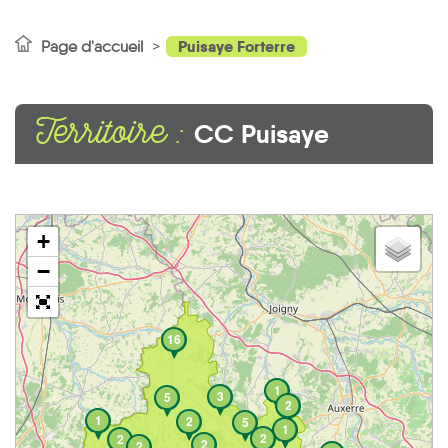
Puisaye Forterre
Page d'accueil
Territoire :
CC Puisaye
Forterre
+
−
16
1
3
5
2
1
2
5
1
2
2
2
2