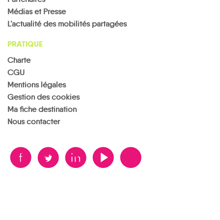
en-
de
en-
Médias et Presse
Sementron
Puisaye
Forterre
Puisaye
Thury
Toucy
L’actualité des mobilités partagées
PRATIQUE
Charte
CGU
Treigny-
Mentions légales
Perreuse-
Val-
Villiers-
Sainte-
de-
Villeneuve-
Saint-
Gestion des cookies
Colombe
Mercy
les-Genêts
Benoît
Ma fiche destination
Nous contacter
B
A
D
F
V