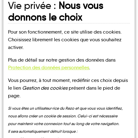
Vie privée :
Nous vous
donnons le choix
Pour son fonctionnement, ce site utilise des cookies.
Choisissez librement les cookies que vous souhaitez
activer.
Plus de détail sur notre gestion des données dans
Protection des données personnelles
.
Vous pourrez, à tout moment, redéfinir ces choix depuis
Mes
le lien
Gestion des cookies
présent dans le pied de
fiches
page.
MOBILITÉ
Saint-
Dampierre-
Amand-
Si vous êtes un utilisateur·rice du Rezo et que vous vous identifiez,
sous-
en-
Saint-
nous allons créer un cookie de session. Celui-ci est nécessaire
Arquian
Bitry
Bouhy
Bouhy
Puisaye
Vérain
pour maintenir votre connexion tout au long de votre navigation.
Il sera automatiquement détruit lorsque :