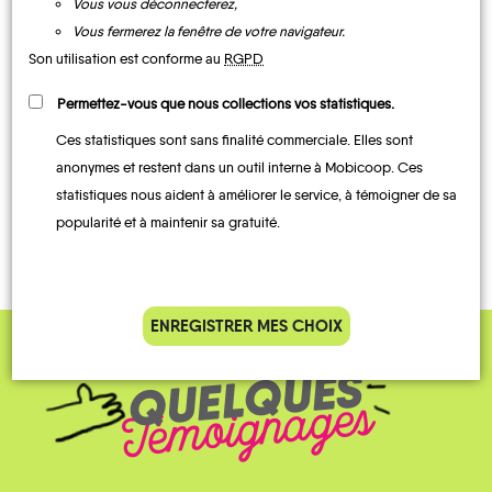
Vous vous déconnecterez,
Vous fermerez la fenêtre de votre navigateur.
UN AVIS, UN TÉMOIGNAGE
Son utilisation est conforme au
RGPD
À PARTAGER ?
Permettez-vous que nous collections vos statistiques.
Andryes
Beauvoir
Bléneau
Champcevrais
Champignelles
Charentenay
Ces statistiques sont sans finalité commerciale. Elles sont
anonymes et restent dans un outil interne à Mobicoop. Ces
statistiques nous aident à améliorer le service, à témoigner de sa
CONTACTEZ-NOUS !
popularité et à maintenir sa gratuité.
Charny-
Druyes-
Orée-
Courson-
les-
de-
les-
Belles-
Puisaye
Coulangeron
Carrières
Diges
Dracy
Fontaines
ENREGISTRER MES CHOIX
QUELQUES
Témoignages
Étais-
Fontenay-