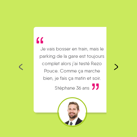
la-
sous-
Égleny
Sauvin
Fontaines
Fouronnes
Fontenoy
Fouronnes
Je vais bosser en train, mais le
Je
parking de la gare est toujours
collèg
Lain
Lainsecq
Lalande
Lavau
Leugny
Levis
complet alors j’ai testé Rezo
Le
Pouce. Comme ça marche
kilomè
bien, je fais ça matin et soir.
Stéphane 36 ans
Moulins-
Moutiers-
Merry-
sur-
en-
Sec
Mézilles
Migé
Mouffy
Ouanne
Puisaye