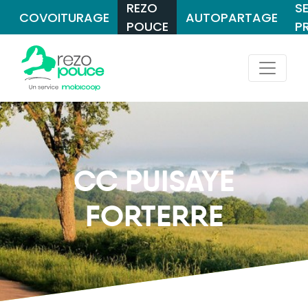
REZO
S
COVOITURAGE
AUTOPARTAGE
POUCE
P
CC PUISAYE
FORTERRE