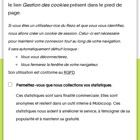
À PARTAGER ?
le lien
Gestion des cookies
présent dans le pied de
Autrepierre
Avricourt
Azerailles
Baccarat
Badonviller
Barbas
page.
Si vous êtes un utilisateur·rice du Rezo et que vous vous identifiez,
CONTACTEZ-NOUS !
nous allons créer un cookie de session. Celui-ci est nécessaire
pour maintenir votre connexion tout au long de votre navigation.
Il sera automatiquement détruit lorsque :
Bathelémont-
Vous vous déconnecterez,
lès-
Barbonville
Bauzemont
Bauzemont
Bayon
Bénaménil
Bertrambois
Vous fermerez la fenêtre de votre navigateur.
Son utilisation est conforme au
RGPD
QUELQUES
Témoignages
Permettez-vous que nous collections vos statistiques.
Ces statistiques sont sans finalité commerciale. Elles sont
anonymes et restent dans un outil interne à Mobicoop. Ces
Bezange-
statistiques nous aident à améliorer le service, à témoigner de sa
la-
Bienville-
Blainville-
Bertrichamps
Grande
la-Petite
sur-l'Eau
Blâmont
Blémerey
popularité et à maintenir sa gratuité.