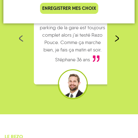
ENREGISTRER MES CHOIX
Je vais bosser en train, mais le
Je
parking de la gare est toujours
collèg
Bonviller
Borville
Bréménil
Brémoncourt
Brouville
Bures
complet alors j’ai testé Rezo
Le
Pouce. Comme ça marche
kilomè
bien, je fais ça matin et soir.
Stéphane 36 ans
Cirey-
Chazelles-
sur-
Buriville
Chanteheux
Charmois
sur-Albe
Chenevières
Vezouze
LE REZO