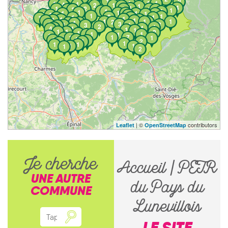
1
1
1
2
1
1
1
1
1
4
2
1
1
1
4
1
1
2
2
1
2
1
1
1
1
1
1
1
1
1
1
1
1
1
1
1
1
1
1
2
1
1
1
1
1
1
1
1
1
1
1
1
1
1
1
2
1
1
1
1
3
3
1
3
1
1
2
1
1
1
4
1
1
1
1
1
2
1
1
1
1
1
1
1
7
1
1
1
1
1
1
1
2
1
1
1
1
1
1
1
2
| ©
contributors
Leaflet
OpenStreetMap
Je cherche
Accueil | PETR
UNE AUTRE
du Pays du
COMMUNE
Lunevillois
LE SITE