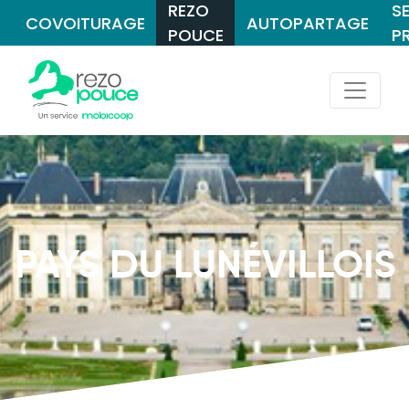
REZO
S
COVOITURAGE
AUTOPARTAGE
POUCE
P
PAYS DU LUNÉVILLOIS