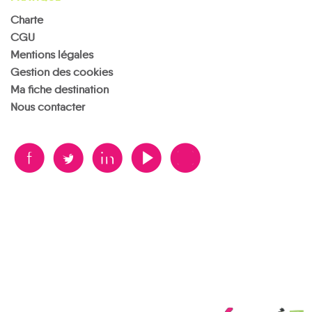
Charte
CGU
Mentions légales
Fontenoy-
Gestion des cookies
Flainval
Flin
la-Joûte
Fraimbois
Franconville
Fréménil
Ma fiche destination
Nous contacter
B
A
D
F
V
Frémonville
Froville
Gélacourt
Gerbéviller
Giriviller
Glonville