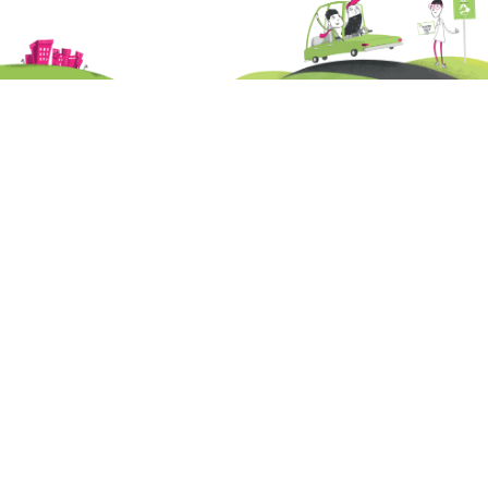
Gogney
Gondrexon
Hablainville
Haigneville
Halloville
Harbouey
Haudonville
Haussonville
Hénaménil
Herbéviller
Hériménil
Hoéville
Igney
Jolivet
Juvrecourt
Lachapelle
Lamath
Landécourt