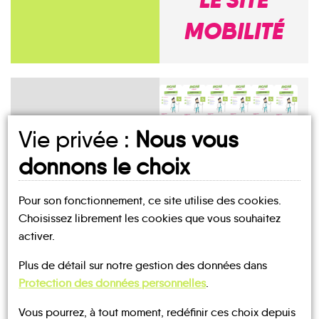
MOBILITÉ
Vie privée :
Nous vous
Mes
fiches
donnons le choix
MOBILITÉ
Pour son fonctionnement, ce site utilise des cookies.
Amenoncourt
Ancerviller
Angomont
Anthelupt
Arracourt
Athienville
Choisissez librement les cookies que vous souhaitez
activer.
Plus de détail sur notre gestion des données dans
Protection des données personnelles
.
UN AVIS, UN TÉMOIGNAGE
Vous pourrez, à tout moment, redéfinir ces choix depuis