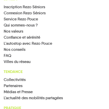
Clayeures
Coincourt
Courbesseaux
Crévéchamps
Crion
Croismare
Inscription Rezo Séniors
Connexion Rezo Séniors
Service Rezo Pouce
Qui sommes-nous ?
Nos valeurs
Confiance et sérénité
Domèvre-
L'autostop avec Rezo Pouce
sur-
Domptail-
Nos conseils
Damelevières
Deneuvre
Deuxville
Vezouze
Domjevin
en-l'Air
FAQ
Villes du réseau
TENDANCE
Collectivités
Partenaires
Essey-
Einville-
la-
Médias et Presse
Drouville
Einvaux
au-Jard
Emberménil
Côte
Fenneviller
L’actualité des mobilités partagées
PRATIQUE