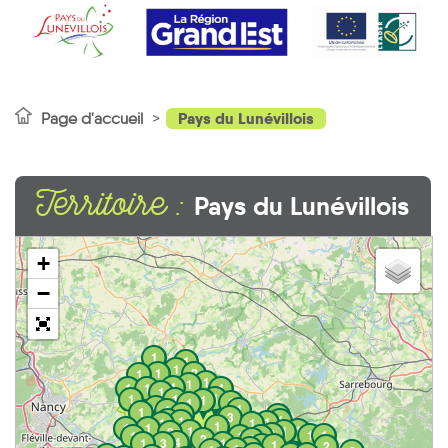
Pays du Lunévillois
Page d'accueil
Territoire :
Pays du Lunévillois
+
−
1
1
1
1
2
1
1
1
1
1
1
1
1
1
1
1
1
1
1
4
1
1
1
1
1
3
1
1
1
1
1
1
1
1
1
1
1
1
2
1
1
1
1
1
1
2
1
4
1
3
1
1
1
2