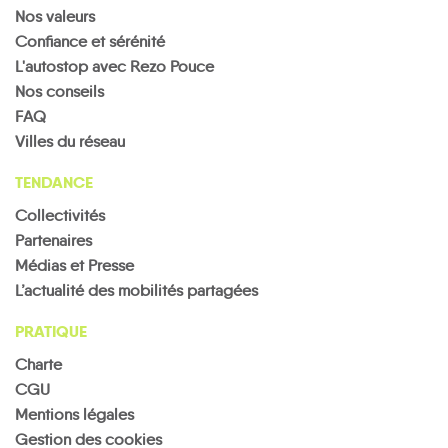
Nos valeurs
Confiance et sérénité
Saint-
Laurent-
L'autostop avec Rezo Pouce
La
Les
Saint-
en-
Coteaux-
Nos conseils
Rixouse
Rogna
Rousses
Claude
Grandvaux
du-Lizon
FAQ
Villes du réseau
TENDANCE
Collectivités
Vaux-
Partenaires
lès-
Villard-
Saint-
Septmoncel-
Saint-
Saint-
Villards-
Médias et Presse
Pierre
Les-Molunes
Claude
Sauveur
d'Héria
Viry
L’actualité des mobilités partagées
PRATIQUE
Charte
CGU
Mentions légales
Gestion des cookies