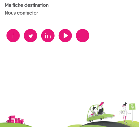
Vulvoz
Ma fiche destination
Nous contacter
B
A
D
F
V