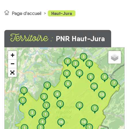
Haut-Jura
Page d'accueil
Territoire :
PNR Haut-Jura
+
3
2
−
2
3
8
3
6
4
7
6
1
10
1
8
13
2
1
1
1
3
7
2
1
4
16
10
1
5
1