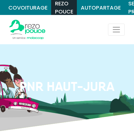
REZO
S
COVOITURAGE
AUTOPARTAGE
POUCE
P
PNR HAUT-JURA