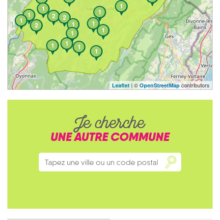
1
1
1
1
2
2
1
1
1
2
1
1
1
1
1
1
| ©
contributors
Leaflet
OpenStreetMap
Je cherche
UNE AUTRE COMMUNE