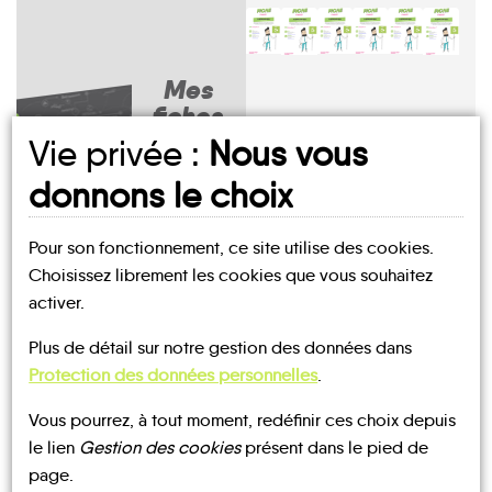
Mes
fiches
MOBILITÉ
Avignon-
Vie privée :
Nous vous
lès-
Saint-
Bois-
Les
donnons le choix
Claude
Bellecombe
Bellefontaine
d'Amont
Bouchoux
Chancia
Pour son fonctionnement, ce site utilise des cookies.
Choisissez librement les cookies que vous souhaitez
activer.
UN AVIS, UN TÉMOIGNAGE
La
Plus de détail sur notre gestion des données dans
Châtel-
Chaux-
À PARTAGER ?
de-
La
du-
Protection des données personnelles
.
Charchilla
Joux
Chaumusse
Nanchez
Dombief
Choux
Vous pourrez, à tout moment, redéfinir ces choix depuis
le lien
Gestion des cookies
présent dans le pied de
page.
CONTACTEZ-NOUS !