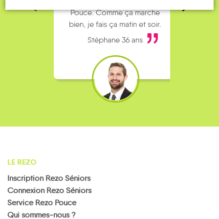
complet alors j’ai testé Rezo
Le
Pouce. Comme ça marche
kilomè
bien, je fais ça matin et soir.
Stéphane 36 ans
Moirans-
en-
Chassal-
Maisod
Martigna
Meussia
Montagne
Molinges
Montcusel
Hauts-
LE REZO
de-
Les
La
Morbier
Bienne
Moussières
Pesse
Prémanon
Ravilloles
Inscription Rezo Séniors
Connexion Rezo Séniors
Service Rezo Pouce
Qui sommes-nous ?