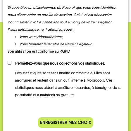
Si vous êtes un utilisateur·rice du Rezo et que vous vous identifiez,
nous allons créer un cookie de session. Celui-ci est nécessaire
Les
pour maintenir votre connexion tout au long de votre navigation.
Coiserette
Coyrière
Coyron
Crenans
Crozets
Étival
Il sera automatiquement détruit lorsque :
Vous vous déconnecterez,
QUELQUES
Vous fermerez la fenêtre de votre navigateur.
Témoignages
Son utilisation est conforme au
RGPD
Permettez-vous que nous collections vos statistiques.
Lac-
Fort-
Grande-
des-
Ces statistiques sont sans finalité commerciale. Elles sont
du-
Rivière-
Rouges
Plasne
Château
Jeurre
-Truites
Lajoux
Lamoura
anonymes et restent dans un outil interne à Mobicoop. Ces
statistiques nous aident à améliorer le service, à témoigner de sa
popularité et à maintenir sa gratuité.
Lavans-
Je vais bosser en train, mais le
Je
lès-
ENREGISTRER MES CHOIX
parking de la gare est toujours
collèg
Lavancia-
Saint-
Larrivoire
Epercy
Claude
Lect
Leschères
Longchaumois