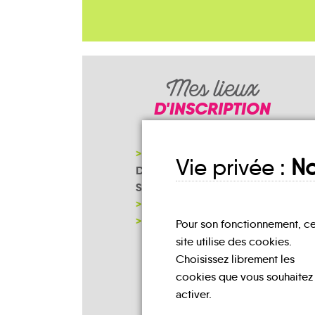
Mes lieux
D'INSCRIPTION
COMMUNAUTÉ DE COMMUNES
Vie privée :
No
DES CÉVENNES GANGEOISES ET
SUMÉNOISES
MAIRIE DE CAZILHAC
NOTRE PAGE D'INSCRIPTION
Pour son fonctionnement, c
site utilise des cookies.
Choisissez librement les
cookies que vous souhaitez
activer.