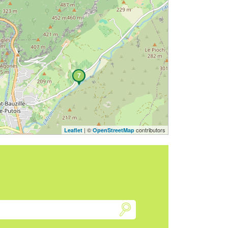
7
| ©
contributors
Leaflet
OpenStreetMap