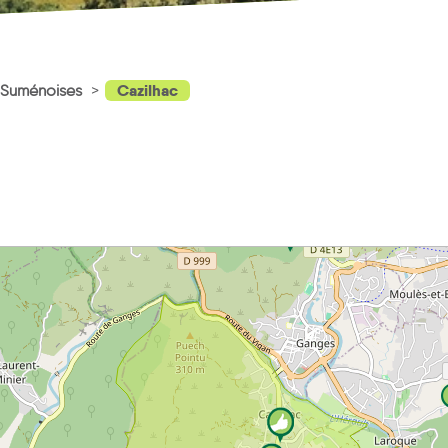
Cazilhac
 Suménoises
7