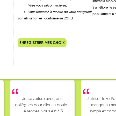
interne à Mobic
Vous vous déconnecterez,
à améliorer le s
Vous fermerez la fenêtre de votre navigateur.
popularité et à 
Son utilisation est conforme au
RGPD
QUELQUES
Témoignages
ENREGISTRER MES CHOIX
Je covoiture avec des
J’utilise Rezo Po
collègues pour aller au boulot.
manger au ma
Le rendez-vous est à 5
sympa et comm