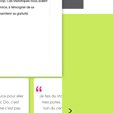
oop. Ces statistiques nous aident
ervice, à témoigner de sa
maintenir sa gratuité.
uce pour aller
Je fais du stop pour rejoindre
c Do, c’est
mes potes. J’habite un peu
e c’est pas
loin du centre ville et mes