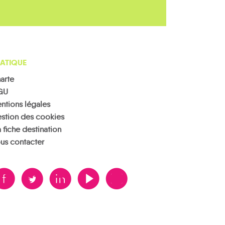
ATIQUE
arte
GU
ntions légales
stion des cookies
 fiche destination
us contacter
B
A
D
F
V