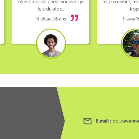
kilomètres de chez moi alors je
trop souvent, ma
fais du stop.
trop
Mickael 36 ans
Flavie 1
E.mail :
cc_cevenne