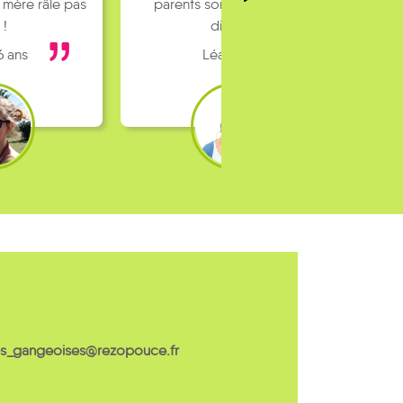
 mère râle pas
parents sont pas toujours
 !
dispo…
6 ans
Léa 16 ans
s_gangeoises@rezopouce.fr