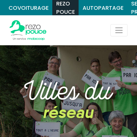
REZO
S
COVOITURAGE
AUTOPARTAGE
POUCE
P
Villes du
réseau