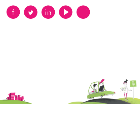
B
A
D
F
V