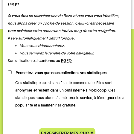
CONTACTEZ-NOUS !
page.
Si vous êtes un utilisateur·rice du Rezo et que vous vous identifiez,
nous allons créer un cookie de session. Celui-ci est nécessaire
pour maintenir votre connexion tout au long de votre navigation.
Il sera automatiquement détruit lorsque :
QUELQUES
Vous vous déconnecterez,
Témoignages
Vous fermerez la fenêtre de votre navigateur.
Son utilisation est conforme au
RGPD
Permettez-vous que nous collections vos statistiques.
Ces statistiques sont sans finalité commerciale. Elles sont
anonymes et restent dans un outil interne à Mobicoop. Ces
statistiques nous aident à améliorer le service, à témoigner de sa
popularité et à maintenir sa gratuité.
Je vais bosser en train, mais le
Je
ENREGISTRER MES CHOIX
parking de la gare est toujours
collèg