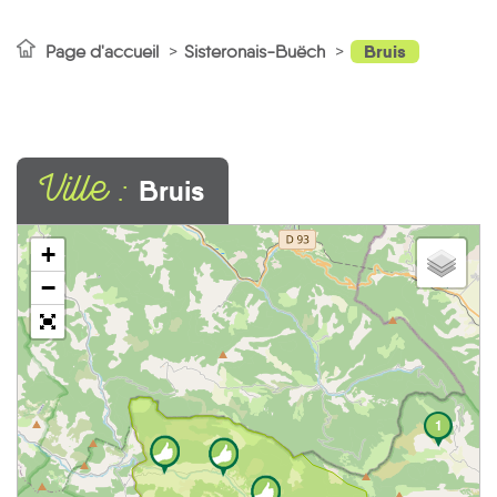
Bruis
Page d'accueil
Sisteronais-Buëch
Ville :
Bruis
+
3
−
1