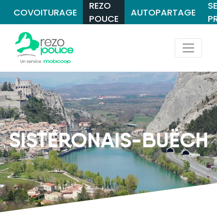
REZO
S
COVOITURAGE
AUTOPARTAGE
POUCE
P
SISTERONAIS-BUËCH