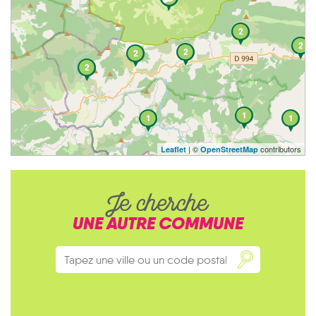
2
2
2
2
2
1
1
1
| ©
contributors
Leaflet
OpenStreetMap
Je cherche
UNE AUTRE COMMUNE