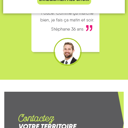
complet alors j’ai testé Rezo
Le
Pouce. Comme ça marche
kilomè
bien, je fais ça matin et soir.
Stéphane 36 ans
Contactez
VOTRE TERRITOIRE