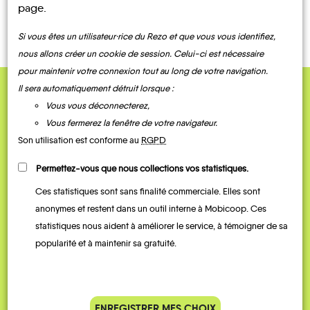
page.
Si vous êtes un utilisateur·rice du Rezo et que vous vous identifiez,
nous allons créer un cookie de session. Celui-ci est nécessaire
pour maintenir votre connexion tout au long de votre navigation.
Il sera automatiquement détruit lorsque :
QUELQUES
Vous vous déconnecterez,
Témoignages
Vous fermerez la fenêtre de votre navigateur.
Son utilisation est conforme au
RGPD
Permettez-vous que nous collections vos statistiques.
Ces statistiques sont sans finalité commerciale. Elles sont
anonymes et restent dans un outil interne à Mobicoop. Ces
statistiques nous aident à améliorer le service, à témoigner de sa
popularité et à maintenir sa gratuité.
Je vais bosser en train, mais le
Je
ENREGISTRER MES CHOIX
parking de la gare est toujours
collèg