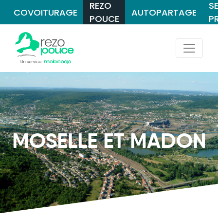
REZO
S
COVOITURAGE
AUTOPARTAGE
POUCE
P
MOSELLE ET MADON