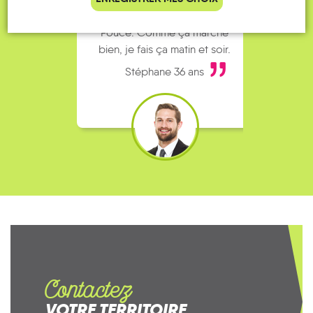
complet alors j’ai testé Rezo
Le
Pouce. Comme ça marche
kilomè
bien, je fais ça matin et soir.
Stéphane 36 ans
Contactez
VOTRE TERRITOIRE