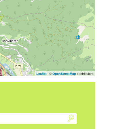
| ©
contributors
Leaflet
OpenStreetMap