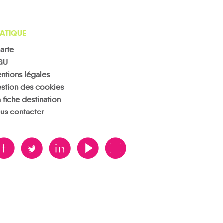
ATIQUE
arte
GU
ntions légales
stion des cookies
 fiche destination
us contacter
B
A
D
F
V