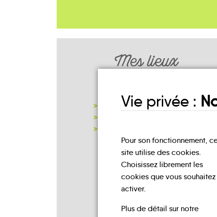
Mes lieux
D'INSCRIPTION
Vie privée :
No
MAISON CANTONALE
MAIRIE D'AITON
NOTRE PAGE D'INSCRIPTION
Pour son fonctionnement, c
site utilise des cookies.
Choisissez librement les
cookies que vous souhaitez
activer.
Plus de détail sur notre