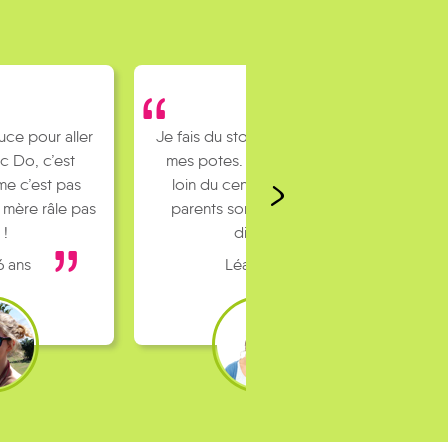
uce pour aller
Je fais du stop pour rejoindre
c Do, c’est
mes potes. J’habite un peu
e c’est pas
loin du centre ville et mes
 mère râle pas
parents sont pas toujours
 !
dispo…
6 ans
Léa 16 ans