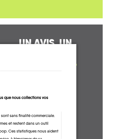
UN AVIS, UN
TÉMOIGNAGE
À PARTAGER ?
CONTACTEZ-NOUS !
s que nous collections vos
 sont sans finalité commerciale.
mes et restent dans un outil
oop. Ces statistiques nous aident
ervice, à témoigner de sa