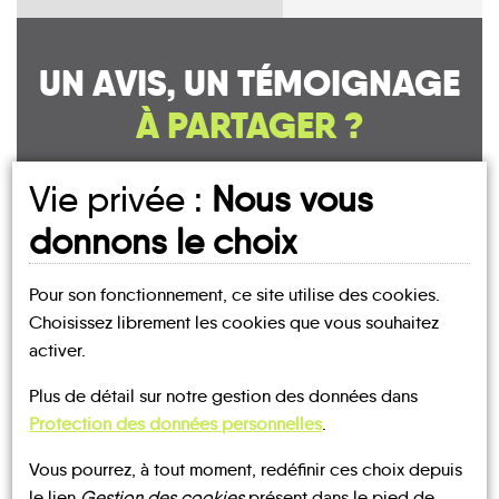
UN AVIS, UN TÉMOIGNAGE
À PARTAGER ?
Vie privée :
Nous vous
donnons le choix
CONTACTEZ-NOUS !
Pour son fonctionnement, ce site utilise des cookies.
Choisissez librement les cookies que vous souhaitez
activer.
MOBILITE
Les infos
Plus de détail sur notre gestion des données dans
Protection des données personnelles
.
TRANSPORTS
BUS
À LA
TRAIN
TAXI
DEMANDE
Vous pourrez, à tout moment, redéfinir ces choix depuis
le lien
Gestion des cookies
présent dans le pied de