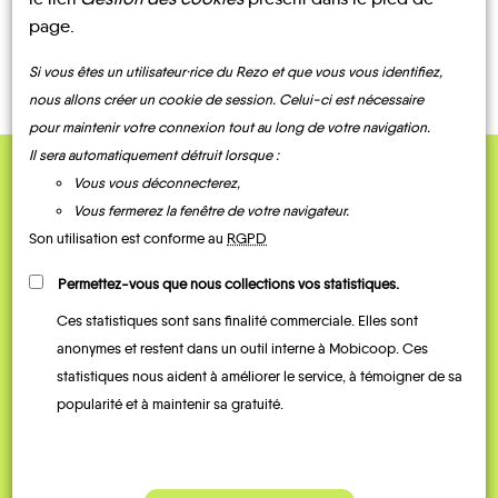
LOCATIONS
COVOITURAGE
page.
DE VÉLO
Si vous êtes un utilisateur·rice du Rezo et que vous vous identifiez,
nous allons créer un cookie de session. Celui-ci est nécessaire
pour maintenir votre connexion tout au long de votre navigation.
Il sera automatiquement détruit lorsque :
Vous vous déconnecterez,
QUELQUES
Vous fermerez la fenêtre de votre navigateur.
Témoignages
Son utilisation est conforme au
RGPD
Permettez-vous que nous collections vos statistiques.
Ces statistiques sont sans finalité commerciale. Elles sont
anonymes et restent dans un outil interne à Mobicoop. Ces
statistiques nous aident à améliorer le service, à témoigner de sa
popularité et à maintenir sa gratuité.
Je vais bosser en train, mais le
Je