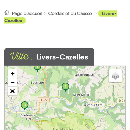
Livers-
Page d'accueil
Cordais et du Causse
Cazelles
Ville :
Livers-Cazelles
2
1
+
−
1
3