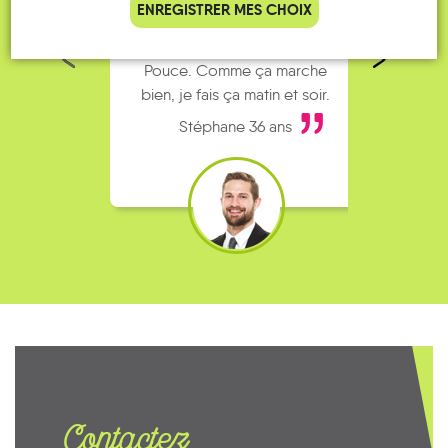
ENREGISTRER MES CHOIX
parking de la gare est toujours
collèg
complet alors j’ai testé Rezo
Le
Pouce. Comme ça marche
kilomè
bien, je fais ça matin et soir.
Stéphane 36 ans
Contactez