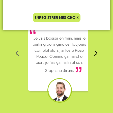
ENREGISTRER MES CHOIX
Je vais bosser en train, mais le
Je
parking de la gare est toujours
collèg
complet alors j’ai testé Rezo
Le
Pouce. Comme ça marche
kilomè
bien, je fais ça matin et soir.
Stéphane 36 ans