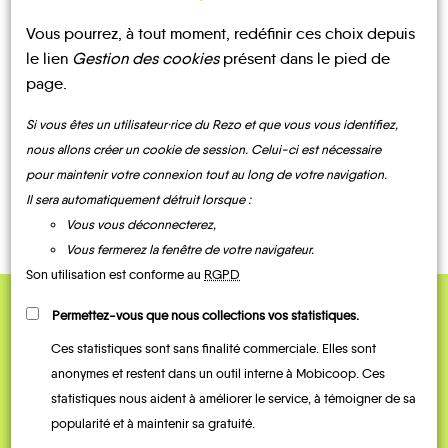
Vous pourrez, à tout moment, redéfinir ces choix depuis
UN AVIS, UN TÉMOIGNAGE
le lien
Gestion des cookies
présent dans le pied de
À PARTAGER ?
page.
Si vous êtes un utilisateur·rice du Rezo et que vous vous identifiez,
nous allons créer un cookie de session. Celui-ci est nécessaire
pour maintenir votre connexion tout au long de votre navigation.
CONTACTEZ-NOUS !
Il sera automatiquement détruit lorsque :
Vous vous déconnecterez,
Vous fermerez la fenêtre de votre navigateur.
Son utilisation est conforme au
RGPD
Permettez-vous que nous collections vos statistiques.
QUELQUES
Ces statistiques sont sans finalité commerciale. Elles sont
Témoignages
anonymes et restent dans un outil interne à Mobicoop. Ces
statistiques nous aident à améliorer le service, à témoigner de sa
popularité et à maintenir sa gratuité.