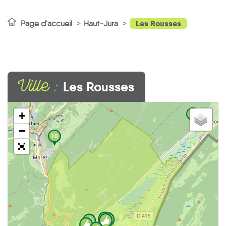
Les Rousses
Page d'accueil
Haut-Jura
Ville :
Les Rousses
7
+
−
10