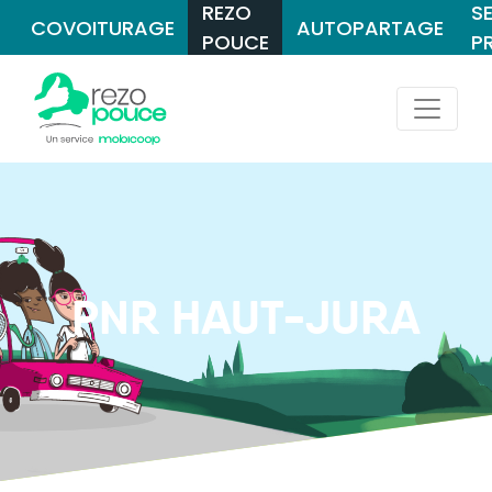
REZO
S
COVOITURAGE
AUTOPARTAGE
POUCE
P
PNR HAUT-JURA