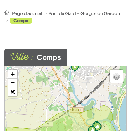
Page d'accueil
Pont du Gard - Gorges du Gardon
Comps
Ville :
Comps
9
6
+
−