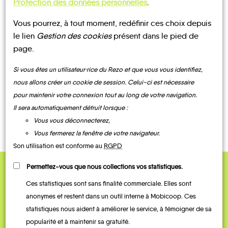
Protection des données personnelles
.
Vous pourrez, à tout moment, redéfinir ces choix depuis
UN AVIS, UN TÉMOIGNAGE
le lien
Gestion des cookies
présent dans le pied de
page.
À PARTAGER ?
Si vous êtes un utilisateur·rice du Rezo et que vous vous identifiez,
nous allons créer un cookie de session. Celui-ci est nécessaire
pour maintenir votre connexion tout au long de votre navigation.
CONTACTEZ-NOUS !
Il sera automatiquement détruit lorsque :
Vous vous déconnecterez,
Vous fermerez la fenêtre de votre navigateur.
Son utilisation est conforme au
RGPD
Permettez-vous que nous collections vos statistiques.
QUELQUES
Ces statistiques sont sans finalité commerciale. Elles sont
Témoignages
anonymes et restent dans un outil interne à Mobicoop. Ces
statistiques nous aident à améliorer le service, à témoigner de sa
popularité et à maintenir sa gratuité.