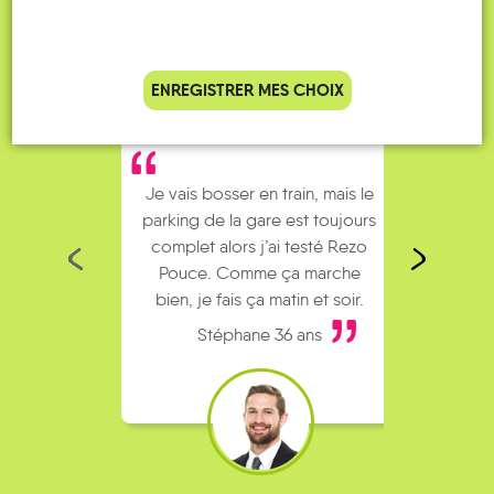
ENREGISTRER MES CHOIX
Je vais bosser en train, mais le
Je
parking de la gare est toujours
collèg
complet alors j’ai testé Rezo
Le
Pouce. Comme ça marche
kilomè
bien, je fais ça matin et soir.
Stéphane 36 ans