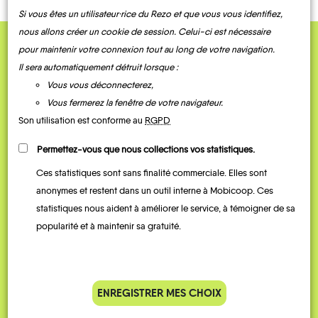
Si vous êtes un utilisateur·rice du Rezo et que vous vous identifiez,
nous allons créer un cookie de session. Celui-ci est nécessaire
pour maintenir votre connexion tout au long de votre navigation.
QUELQUES
Il sera automatiquement détruit lorsque :
Témoignages
Vous vous déconnecterez,
Vous fermerez la fenêtre de votre navigateur.
Son utilisation est conforme au
RGPD
Permettez-vous que nous collections vos statistiques.
Ces statistiques sont sans finalité commerciale. Elles sont
anonymes et restent dans un outil interne à Mobicoop. Ces
statistiques nous aident à améliorer le service, à témoigner de sa
popularité et à maintenir sa gratuité.
Je vais bosser en train, mais le
Je
parking de la gare est toujours
collèg
complet alors j’ai testé Rezo
Le
ENREGISTRER MES CHOIX
Pouce. Comme ça marche
kilomè