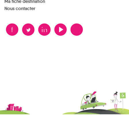
Ma fiche destination
Nous contacter
B
A
D
F
V