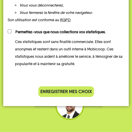
Vous vous déconnecterez,
Vous fermerez la fenêtre de votre navigateur.
Son utilisation est conforme au
RGPD
Permettez-vous que nous collections vos statistiques.
Ces statistiques sont sans finalité commerciale. Elles sont
Je vais bosser en train, mais le
Je
anonymes et restent dans un outil interne à Mobicoop. Ces
parking de la gare est toujours
collèg
statistiques nous aident à améliorer le service, à témoigner de sa
complet alors j’ai testé Rezo
Le
popularité et à maintenir sa gratuité.
Pouce. Comme ça marche
kilomè
bien, je fais ça matin et soir.
Stéphane 36 ans
ENREGISTRER MES CHOIX