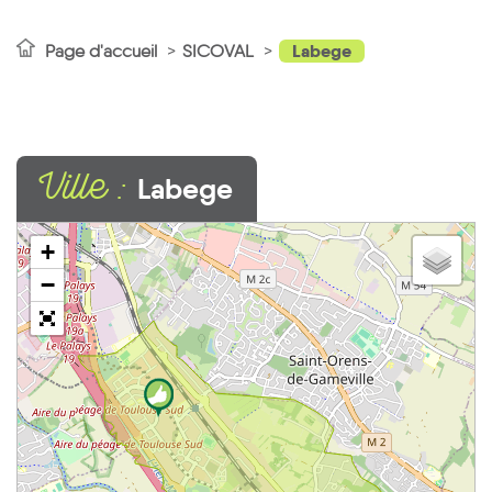
Labege
Page d'accueil
SICOVAL
Ville :
Labege
+
−