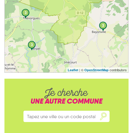
3
3
3
| ©
contributors
Leaflet
OpenStreetMap
Je cherche
UNE AUTRE COMMUNE