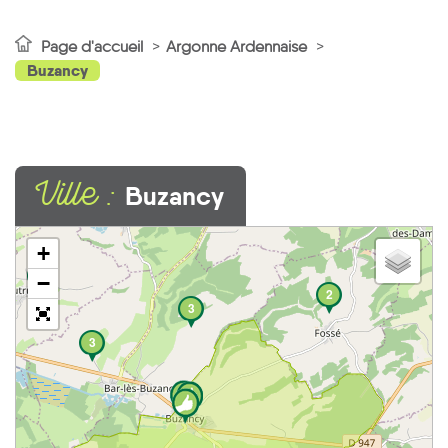
Page d'accueil
Argonne Ardennaise
Buzancy
Ville :
Buzancy
+
1
−
2
3
3