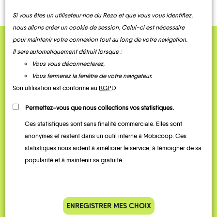
Si vous êtes un utilisateur·rice du Rezo et que vous vous identifiez,
nous allons créer un cookie de session. Celui-ci est nécessaire
pour maintenir votre connexion tout au long de votre navigation.
QUELQUES
Il sera automatiquement détruit lorsque :
Vous vous déconnecterez,
Témoignages
Vous fermerez la fenêtre de votre navigateur.
Son utilisation est conforme au
RGPD
Permettez-vous que nous collections vos statistiques.
Ces statistiques sont sans finalité commerciale. Elles sont
anonymes et restent dans un outil interne à Mobicoop. Ces
statistiques nous aident à améliorer le service, à témoigner de sa
popularité et à maintenir sa gratuité.
Je vais bosser en train, mais le
Je
parking de la gare est toujours
collèg
ENREGISTRER MES CHOIX
complet alors j’ai testé Rezo
Le