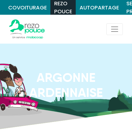
REZO
S
COVOITURAGE
AUTOPARTAGE
POUCE
P
ARGONNE
ARDENNAISE