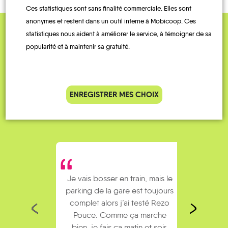
Ces statistiques sont sans finalité commerciale. Elles sont
anonymes et restent dans un outil interne à Mobicoop. Ces
statistiques nous aident à améliorer le service, à témoigner de sa
QUELQUES
popularité et à maintenir sa gratuité.
Témoignages
ENREGISTRER MES CHOIX
Je vais bosser en train, mais le
Je
parking de la gare est toujours
collèg
complet alors j’ai testé Rezo
Le
Pouce. Comme ça marche
kilomè
bien, je fais ça matin et soir.