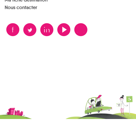
Nous contacter
B
A
D
F
V