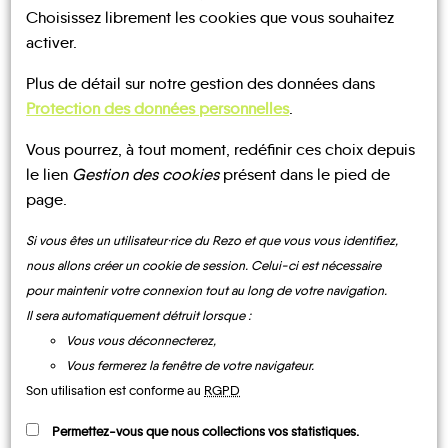
MAIRIE DE
Choisissez librement les cookies que vous souhaitez
MOULINS-SUR-
activer.
OUANNE
Moulins-sur-
NOTRE PAGE
Plus de détail sur notre gestion des données dans
Ouanne
D'INSCRIPTION
Protection des données personnelles
.
Vous pourrez, à tout moment, redéfinir ces choix depuis
le lien
Gestion des cookies
présent dans le pied de
page.
UN AVIS, UN TÉMOIGNAGE
Si vous êtes un utilisateur·rice du Rezo et que vous vous identifiez,
nous allons créer un cookie de session. Celui-ci est nécessaire
À PARTAGER ?
pour maintenir votre connexion tout au long de votre navigation.
Il sera automatiquement détruit lorsque :
Vous vous déconnecterez,
Vous fermerez la fenêtre de votre navigateur.
CONTACTEZ-NOUS !
Son utilisation est conforme au
RGPD
Permettez-vous que nous collections vos statistiques.