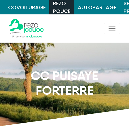
REZO
S
COVOITURAGE
AUTOPARTAGE
POUCE
P
CC PUISAYE
FORTERRE