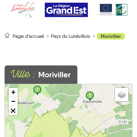
Moriviller
Page d'accueil
Pays du Lunévillois
Ville :
Moriviller
1
+
1
−