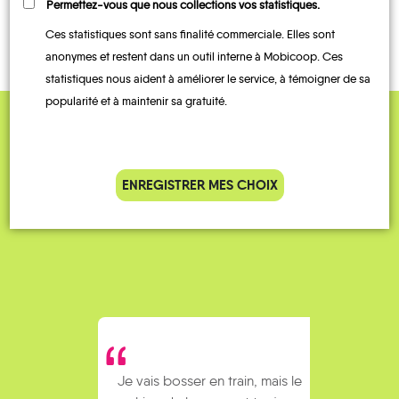
TRAIN
À LA
Permettez-vous que nous collections vos statistiques.
DEMANDE
Ces statistiques sont sans finalité commerciale. Elles sont
anonymes et restent dans un outil interne à Mobicoop. Ces
statistiques nous aident à améliorer le service, à témoigner de sa
popularité et à maintenir sa gratuité.
QUELQUES
Témoignages
ENREGISTRER MES CHOIX
Je vais bosser en train, mais le
Je