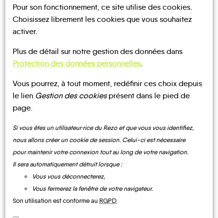
Pour son fonctionnement, ce site utilise des cookies.
Choisissez librement les cookies que vous souhaitez
activer.
Plus de détail sur notre gestion des données dans
UN AVIS, UN TÉMOIGNAGE
Protection des données personnelles
.
À PARTAGER ?
Vous pourrez, à tout moment, redéfinir ces choix depuis
le lien
Gestion des cookies
présent dans le pied de
page.
CONTACTEZ-NOUS !
Si vous êtes un utilisateur·rice du Rezo et que vous vous identifiez,
nous allons créer un cookie de session. Celui-ci est nécessaire
pour maintenir votre connexion tout au long de votre navigation.
Il sera automatiquement détruit lorsque :
Vous vous déconnecterez,
MOBILITE
Les infos
Vous fermerez la fenêtre de votre navigateur.
Son utilisation est conforme au
RGPD
TRANSPORTS