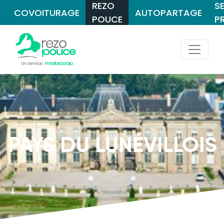
REZO
S
COVOITURAGE
AUTOPARTAGE
POUCE
P
PAYS DU LUNÉVILLOIS