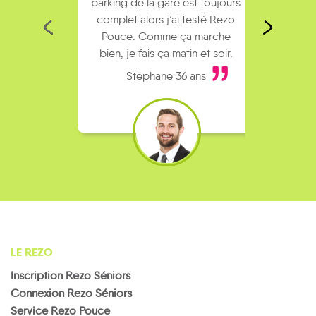
parking de la gare est toujours
collèg
complet alors j’ai testé Rezo
Le
Pouce. Comme ça marche
kilomè
bien, je fais ça matin et soir.
Stéphane 36 ans
LE REZO
Inscription Rezo Séniors
Connexion Rezo Séniors
Service Rezo Pouce