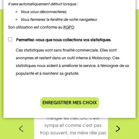
Il sera automatiquement détruit lorsque :
Vous vous déconnecterez,
Vous fermerez la fenêtre de votre navigateur.
QUELQUES
Son utilisation est conforme au
RGPD
Témoignages
Permettez-vous que nous collections vos statistiques.
Ces statistiques sont sans finalité commerciale. Elles sont
anonymes et restent dans un outil interne à Mobicoop. Ces
statistiques nous aident à améliorer le service, à témoigner de sa
popularité et à maintenir sa gratuité.
ENREGISTRER MES CHOIX
J’utilise Rezo Pouce pour aller
Je fai
manger au mac Do, c’est
mes p
sympa et comme c’est pas
loin
trop souvent, ma mère râle pas
pare