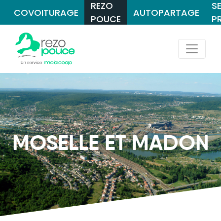
REZO
S
COVOITURAGE
AUTOPARTAGE
POUCE
P
MOSELLE ET MADON