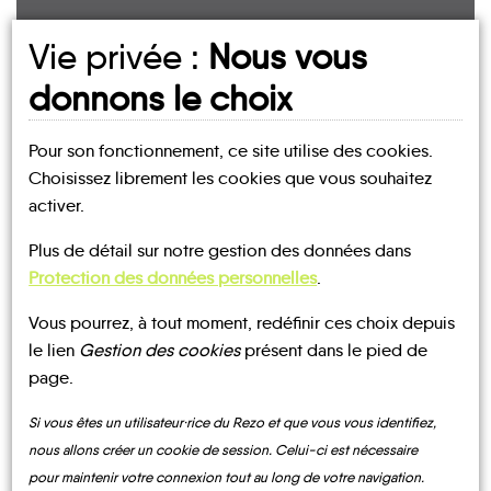
UN AVIS, UN TÉMOIGNAGE
Vie privée :
Nous vous
À PARTAGER ?
donnons le choix
Pour son fonctionnement, ce site utilise des cookies.
Choisissez librement les cookies que vous souhaitez
CONTACTEZ-NOUS !
activer.
Plus de détail sur notre gestion des données dans
Protection des données personnelles
.
Vous pourrez, à tout moment, redéfinir ces choix depuis
MOBILITE
Les infos
le lien
Gestion des cookies
présent dans le pied de
page.
TRANSPORTS
BUS
BUS
À LA
TRAIN
Si vous êtes un utilisateur·rice du Rezo et que vous vous identifiez,
DEMANDE
nous allons créer un cookie de session. Celui-ci est nécessaire
pour maintenir votre connexion tout au long de votre navigation.