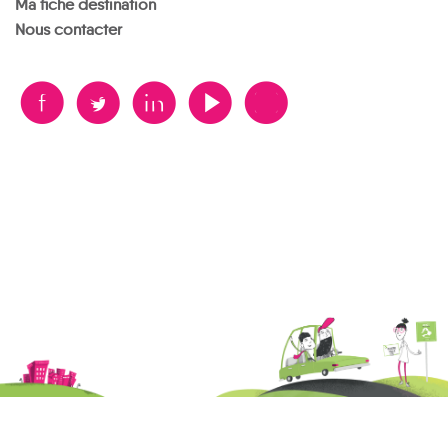
Ma fiche destination
Nous contacter
B
A
D
F
V