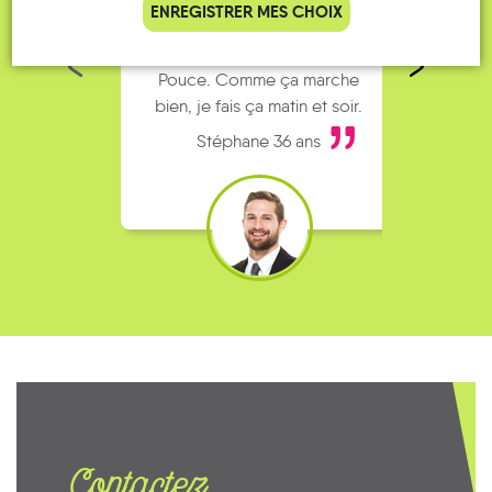
Je vais bosser en train, mais le
Je
ENREGISTRER MES CHOIX
parking de la gare est toujours
collèg
complet alors j’ai testé Rezo
Le
Pouce. Comme ça marche
kilomè
bien, je fais ça matin et soir.
Stéphane 36 ans
Contactez