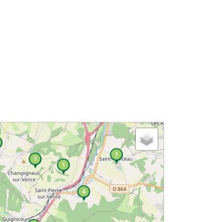
1
1
1
4