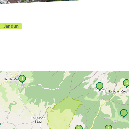
Jandun
1
3
1
1
1
1