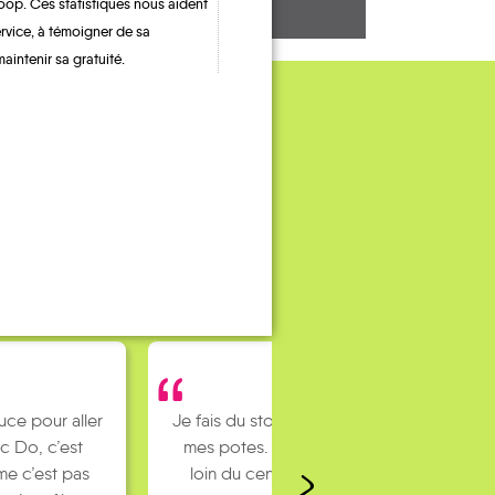
oop. Ces statistiques nous aident
ervice, à témoigner de sa
maintenir sa gratuité.
uce pour aller
Je fais du stop pour rejoindre
c Do, c’est
mes potes. J’habite un peu
e c’est pas
loin du centre ville et mes