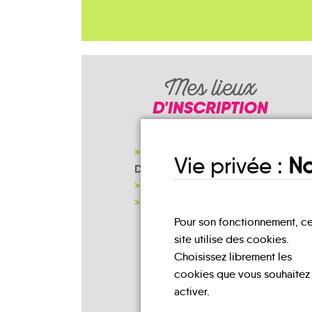
Mes lieux
D'INSCRIPTION
COMMUNAUTÉ DE COMMUNES
Vie privée :
No
DES CRÊTES PRÉARDENNAIES
MAIRIE
NOTRE PAGE D'INSCRIPTION
Pour son fonctionnement, c
site utilise des cookies.
Choisissez librement les
cookies que vous souhaitez
activer.