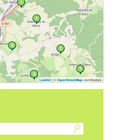
1
1
4
1
1
2
| ©
contributors
Leaflet
OpenStreetMap