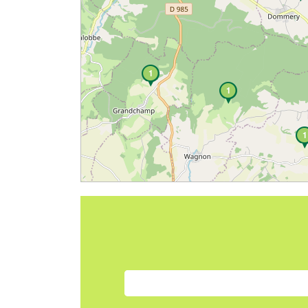
1
1
1