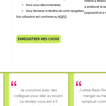
interne à Mobic
Vous vous déconnecterez,
à améliorer le s
Vous fermerez la fenêtre de votre navigateur.
popularité et à 
Son utilisation est conforme au
RGPD
QUELQUES
Témoignages
ENREGISTRER MES CHOIX
Je covoiture avec des
J’utilise Rezo Po
collègues pour aller au boulot.
manger au ma
Le rendez-vous est à 5
sympa et comm