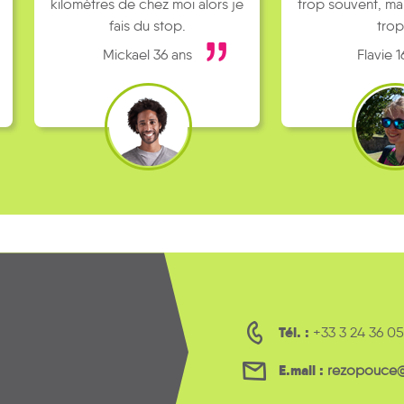
kilomètres de chez moi alors je
trop souvent, ma
fais du stop.
trop
Mickael 36 ans
Flavie 1
Tél. :
+33 3 24 36 05
E.mail :
rezopouce@l