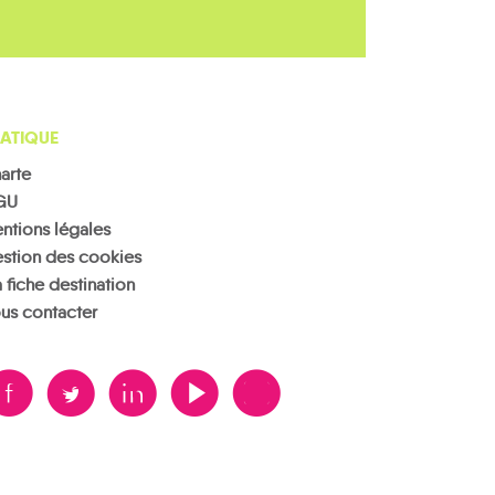
ATIQUE
arte
GU
ntions légales
stion des cookies
 fiche destination
us contacter
B
A
D
F
V