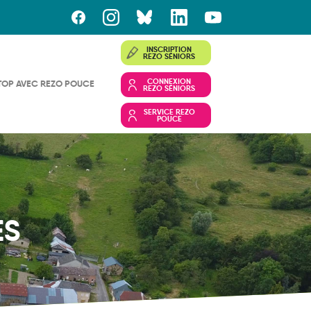
INSCRIPTION
REZO SÉNIORS
CONNEXION
TOP AVEC REZO POUCE
REZO SÉNIORS
SERVICE REZO
POUCE
ES