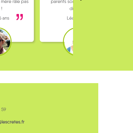
 mère râle pas
parents sont pas toujours
 !
dispo…
6 ans
Léa 16 ans
 59
escretes.fr