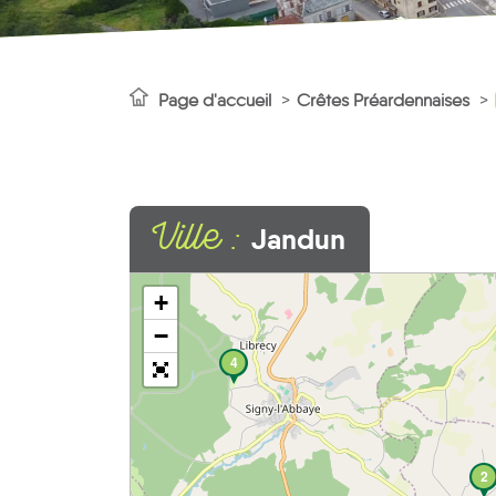
Page d'accueil
Crêtes Préardennaises
Ville :
Jandun
+
−
4
2