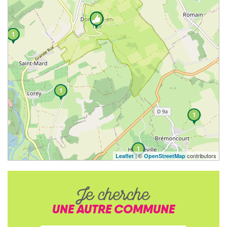
1
1
1
1
| ©
contributors
Leaflet
OpenStreetMap
Je cherche
UNE AUTRE COMMUNE