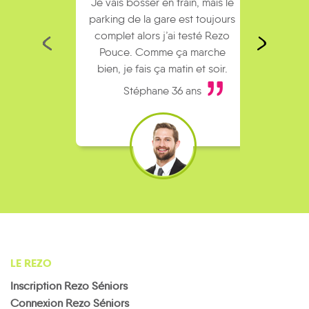
Je vais bosser en train, mais le
Je
parking de la gare est toujours
collèg
complet alors j’ai testé Rezo
Le
Pouce. Comme ça marche
kilomè
bien, je fais ça matin et soir.
Stéphane 36 ans
LE REZO
Inscription Rezo Séniors
Connexion Rezo Séniors