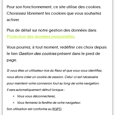
Pour son fonctionnement, ce site utilise des cookies.
Choisissez librement les cookies que vous souhaitez
activer.
Plus de détail sur notre gestion des données dans
UN AVIS, UN TÉMOIGNAGE
Protection des données personnelles
.
À PARTAGER ?
Vous pourrez, à tout moment, redéfinir ces choix depuis
le lien
Gestion des cookies
présent dans le pied de
page.
Si vous êtes un utilisateur·rice du Rezo et que vous vous identifiez,
CONTACTEZ-NOUS !
nous allons créer un cookie de session. Celui-ci est nécessaire
pour maintenir votre connexion tout au long de votre navigation.
Il sera automatiquement détruit lorsque :
Vous vous déconnecterez,
MOBILITE
Les infos
Vous fermerez la fenêtre de votre navigateur.
Son utilisation est conforme au
RGPD