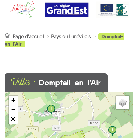
Domptail-
Page d'accueil
Pays du Lunévillois
en-l'Air
Ville :
Domptail-en-l'Air
+
−
1
1