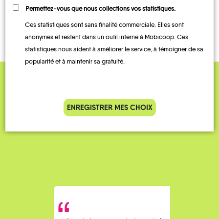
TRANSPORTS
Permettez-vous que nous collections vos statistiques.
TRAIN
À LA
DEMANDE
Ces statistiques sont sans finalité commerciale. Elles sont
anonymes et restent dans un outil interne à Mobicoop. Ces
statistiques nous aident à améliorer le service, à témoigner de sa
popularité et à maintenir sa gratuité.
QUELQUES
Témoignages
ENREGISTRER MES CHOIX