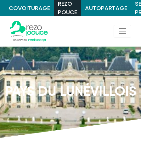
REZO
S
COVOITURAGE
AUTOPARTAGE
POUCE
P
PAYS DU LUNÉVILLOIS