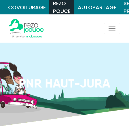
REZO
S
COVOITURAGE
AUTOPARTAGE
POUCE
P
PNR HAUT-JURA