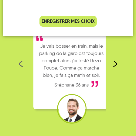
ENREGISTRER MES CHOIX
Je vais bosser en train, mais le
Je
parking de la gare est toujours
collèg
complet alors j’ai testé Rezo
Le
Pouce. Comme ça marche
kilomè
bien, je fais ça matin et soir.
Stéphane 36 ans