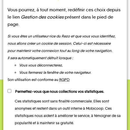
Vous pourrez, à tout moment, redéfinir ces choix depuis
UN AVIS, UN TÉMOIGNAGE
le lien
Gestion des cookies
présent dans le pied de
À PARTAGER ?
page.
Si vous êtes un utilisateur·rice du Rezo et que vous vous identifiez,
nous allons créer un cookie de session. Celui-ci est nécessaire
pour maintenir votre connexion tout au long de votre navigation.
CONTACTEZ-NOUS !
Il sera automatiquement détruit lorsque :
Vous vous déconnecterez,
Vous fermerez la fenêtre de votre navigateur.
Son utilisation est conforme au
RGPD
Permettez-vous que nous collections vos statistiques.
QUELQUES
Ces statistiques sont sans finalité commerciale. Elles sont
Témoignages
anonymes et restent dans un outil interne à Mobicoop. Ces
statistiques nous aident à améliorer le service, à témoigner de sa
popularité et à maintenir sa gratuité.