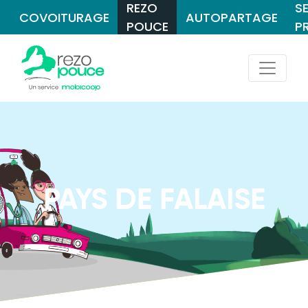
REZO
S
COVOITURAGE
AUTOPARTAGE
POUCE
P
PAYS DE FALAISE