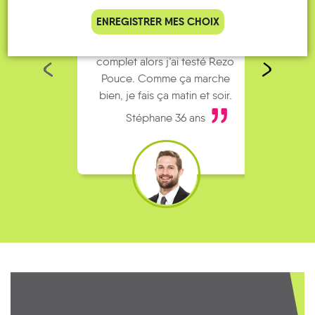
ENREGISTRER MES CHOIX
Je vais bosser en train, mais le
Je
parking de la gare est toujours
collèg
complet alors j’ai testé Rezo
Le
Pouce. Comme ça marche
kilomè
bien, je fais ça matin et soir.
Stéphane 36 ans