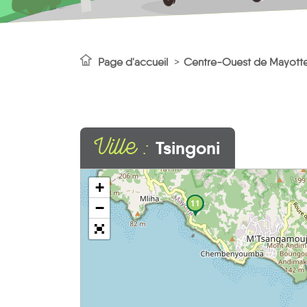
Page d'accueil
Centre-Ouest de Mayott
Ville :
Tsingoni
+
11
−