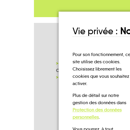
Vie privée :
No
Mes lieux
D'INSCRIPTION
Pour son fonctionnement, c
site utilise des cookies.
COMMUNAUTÉ DE COMMUNES
Choisissez librement les
CENTRE-OUEST
cookies que vous souhaitez
NOTRE PAGE D'INSCRIPTION
activer.
Plus de détail sur notre
gestion des données dans
Protection des données
personnelles
.
Vous pourrez, à tout