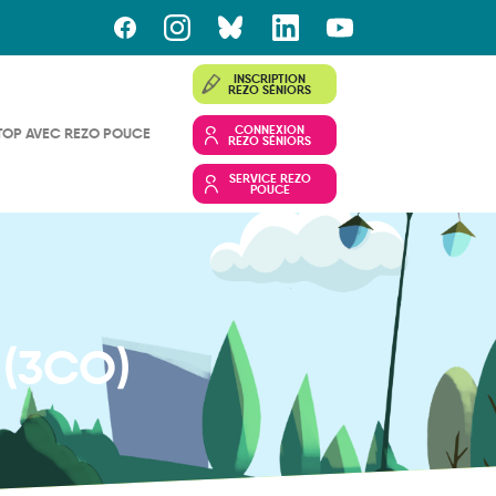
INSCRIPTION
REZO SÉNIORS
CONNEXION
TOP AVEC REZO POUCE
REZO SÉNIORS
SERVICE REZO
POUCE
 (3CO)