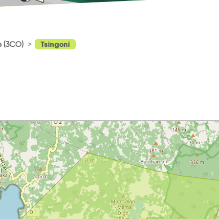
Tsingoni
e (3CO)