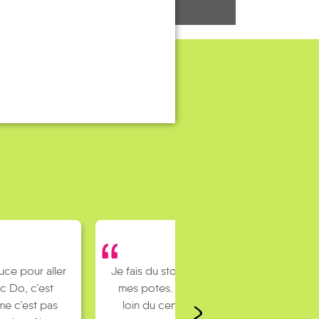
uce pour aller
Je fais du stop pour rejoindre
c Do, c’est
mes potes. J’habite un peu
e c’est pas
loin du centre ville et mes