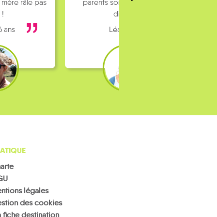
 mère râle pas
parents sont pas toujours
 !
dispo…
6 ans
Léa 16 ans
ATIQUE
arte
GU
ntions légales
stion des cookies
 fiche destination