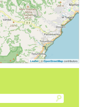
| ©
contributors
Leaflet
OpenStreetMap