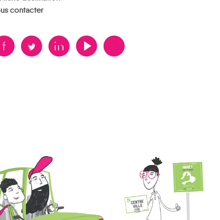
us contacter
B
A
D
F
V