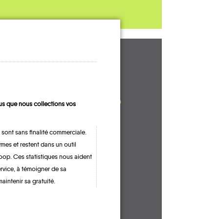
UN AVIS, UN
TÉMOIGNAGE
À PARTAGER ?
s que nous collections vos
 sont sans finalité commerciale.
mes et restent dans un outil
CONTACTEZ-NOUS !
oop. Ces statistiques nous aident
ervice, à témoigner de sa
maintenir sa gratuité.