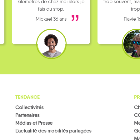
kilomètres de chez moi alors je
trop souvent, ma
fais du stop.
trop
Mickael 36 ans
Flavie 1
TENDANCE
PR
Collectivités
Ch
Partenaires
C
Médias et Presse
Me
L’actualité des mobilités partagées
Ge
Ma