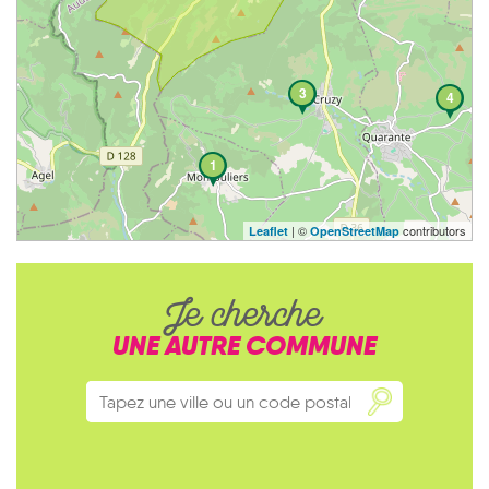
3
4
1
| ©
contributors
Leaflet
OpenStreetMap
Je cherche
UNE AUTRE COMMUNE