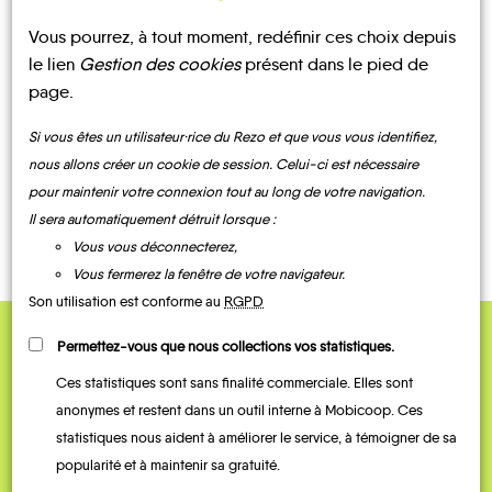
Vous pourrez, à tout moment, redéfinir ces choix depuis
UN AVIS, UN TÉMOIGNAGE
le lien
Gestion des cookies
présent dans le pied de
À PARTAGER ?
page.
Si vous êtes un utilisateur·rice du Rezo et que vous vous identifiez,
nous allons créer un cookie de session. Celui-ci est nécessaire
pour maintenir votre connexion tout au long de votre navigation.
CONTACTEZ-NOUS !
Il sera automatiquement détruit lorsque :
Vous vous déconnecterez,
Vous fermerez la fenêtre de votre navigateur.
Son utilisation est conforme au
RGPD
Permettez-vous que nous collections vos statistiques.
QUELQUES
Ces statistiques sont sans finalité commerciale. Elles sont
Témoignages
anonymes et restent dans un outil interne à Mobicoop. Ces
statistiques nous aident à améliorer le service, à témoigner de sa
popularité et à maintenir sa gratuité.