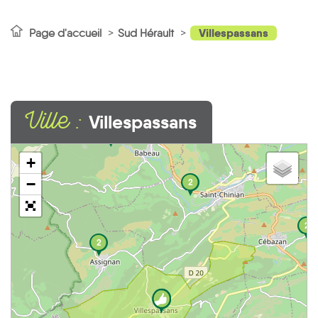
Villespassans
Page d'accueil
Sud Hérault
Ville :
Villespassans
2
+
−
2
2
2