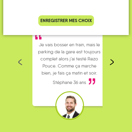
ENREGISTRER MES CHOIX
Je vais bosser en train, mais le
Je
parking de la gare est toujours
collèg
complet alors j’ai testé Rezo
Le
Pouce. Comme ça marche
kilomè
bien, je fais ça matin et soir.
Stéphane 36 ans