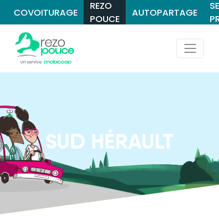
REZO
S
COVOITURAGE
AUTOPARTAGE
POUCE
P
SUD HÉRAULT