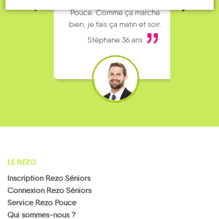
complet alors j’ai testé Rezo
Le
Pouce. Comme ça marche
kilomè
bien, je fais ça matin et soir.
Stéphane 36 ans
LE REZO
Inscription Rezo Séniors
Connexion Rezo Séniors
Service Rezo Pouce
Qui sommes-nous ?