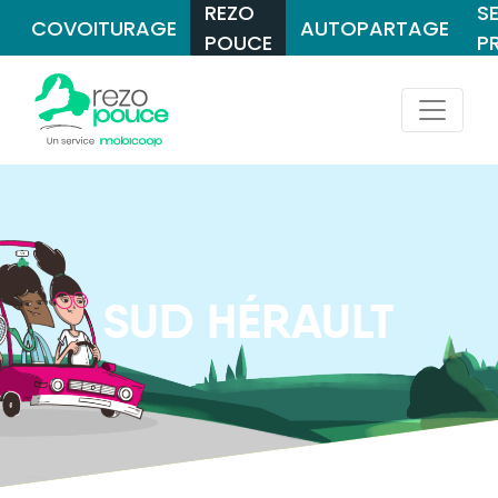
REZO
S
COVOITURAGE
AUTOPARTAGE
POUCE
P
SUD HÉRAULT