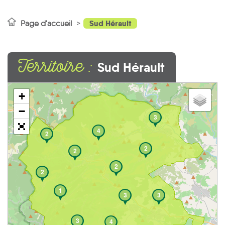
Sud Hérault
Page d'accueil
Territoire :
Sud Hérault
+
−
3
4
2
2
2
2
2
1
3
3
3
4