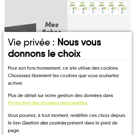
Mes
fiches
MOBILITÉ
Vie privée :
Nous vous
Babeau-
Cessenon-
donnons le choix
Assignan
Bouldoux
Capestang
Cazedarnes
Cébazan
sur-Orb
Pour son fonctionnement, ce site utilise des cookies.
Choisissez librement les cookies que vous souhaitez
activer.
UN AVIS, UN TÉMOIGNAGE
Plus de détail sur notre gestion des données dans
À PARTAGER ?
Protection des données personnelles
.
Creissan
Cruzy
Montels
Montouliers
Pierrerue
Poilhes
Vous pourrez, à tout moment, redéfinir ces choix depuis
le lien
Gestion des cookies
présent dans le pied de
page.
CONTACTEZ-NOUS !