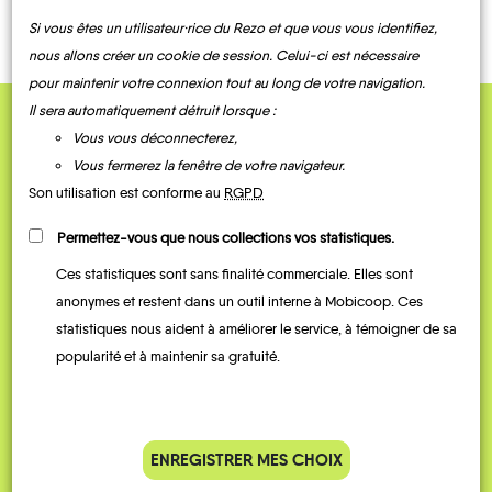
Si vous êtes un utilisateur·rice du Rezo et que vous vous identifiez,
nous allons créer un cookie de session. Celui-ci est nécessaire
Prades-
sur-
Saint-
pour maintenir votre connexion tout au long de votre navigation.
Vernazobre
Puisserguier
Quarante
Chinian
Villespassans
Il sera automatiquement détruit lorsque :
Vous vous déconnecterez,
QUELQUES
Vous fermerez la fenêtre de votre navigateur.
Témoignages
Son utilisation est conforme au
RGPD
Permettez-vous que nous collections vos statistiques.
Ces statistiques sont sans finalité commerciale. Elles sont
anonymes et restent dans un outil interne à Mobicoop. Ces
statistiques nous aident à améliorer le service, à témoigner de sa
popularité et à maintenir sa gratuité.
Je vais bosser en train, mais le
Je
ENREGISTRER MES CHOIX
parking de la gare est toujours
collèg