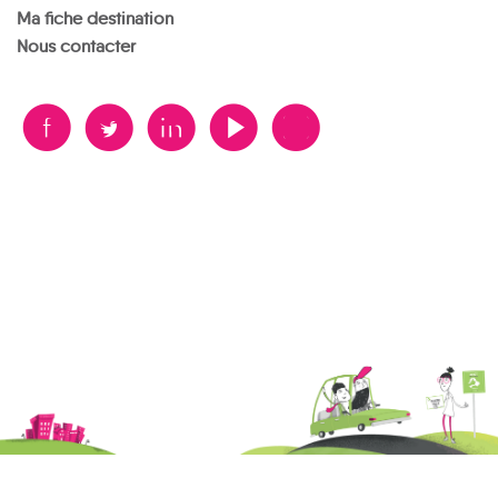
Ma fiche destination
Nous contacter
B
A
D
F
V