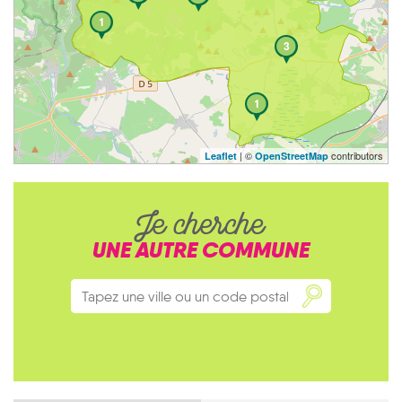
1
3
1
| ©
contributors
Leaflet
OpenStreetMap
Je cherche
UNE AUTRE COMMUNE