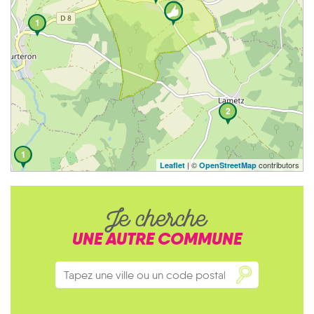
1
2
1
| ©
contributors
Leaflet
OpenStreetMap
Je cherche
UNE AUTRE COMMUNE