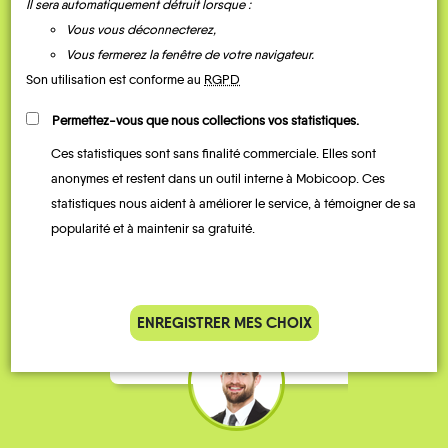
Il sera automatiquement détruit lorsque :
Vous vous déconnecterez,
Vous fermerez la fenêtre de votre navigateur.
Son utilisation est conforme au
RGPD
Permettez-vous que nous collections vos statistiques.
Ces statistiques sont sans finalité commerciale. Elles sont
Je vais bosser en train, mais le
Je
anonymes et restent dans un outil interne à Mobicoop. Ces
parking de la gare est toujours
collèg
statistiques nous aident à améliorer le service, à témoigner de sa
complet alors j’ai testé Rezo
Le
popularité et à maintenir sa gratuité.
Pouce. Comme ça marche
kilomè
bien, je fais ça matin et soir.
Stéphane 36 ans
ENREGISTRER MES CHOIX