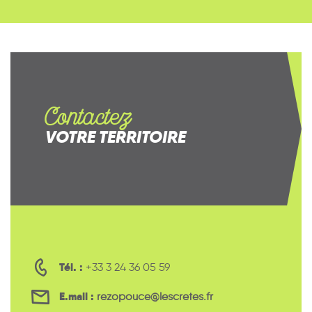
Contactez
VOTRE TERRITOIRE
Tél. :
+33 3 24 36 05 59
E.mail :
rezopouce@lescretes.fr