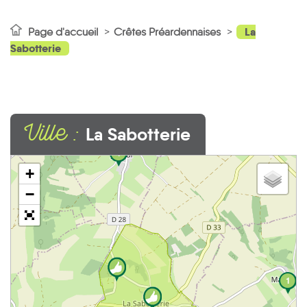
La
Page d'accueil
Crêtes Préardennaises
Sabotterie
Ville :
La Sabotterie
1
+
−
1