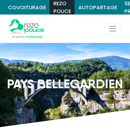
REZO
S
COVOITURAGE
AUTOPARTAGE
POUCE
P
PAYS BELLEGARDIEN