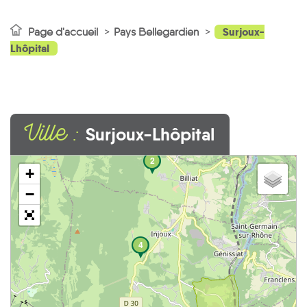
Surjoux-
Page d'accueil
Pays Bellegardien
Lhôpital
Ville :
Surjoux-Lhôpital
2
+
−
4