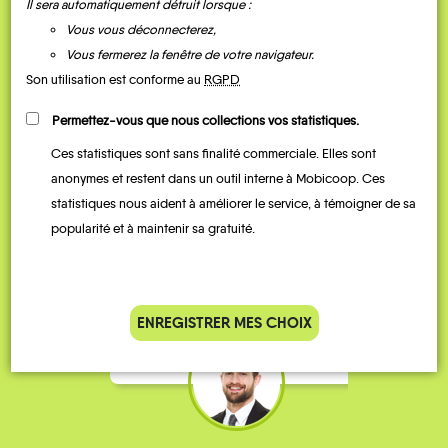
Il sera automatiquement détruit lorsque :
Vous vous déconnecterez,
Vous fermerez la fenêtre de votre navigateur.
Son utilisation est conforme au
RGPD
Permettez-vous que nous collections vos statistiques.
Ces statistiques sont sans finalité commerciale. Elles sont
Je vais bosser en train, mais le
Je
anonymes et restent dans un outil interne à Mobicoop. Ces
parking de la gare est toujours
collèg
statistiques nous aident à améliorer le service, à témoigner de sa
complet alors j’ai testé Rezo
Le
popularité et à maintenir sa gratuité.
Pouce. Comme ça marche
kilomè
bien, je fais ça matin et soir.
Stéphane 36 ans
ENREGISTRER MES CHOIX