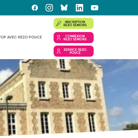
INSCRIPTION
REZO SÉNIORS
CONNEXION
TOP AVEC REZO POUCE
REZO SÉNIORS
SERVICE REZO
POUCE