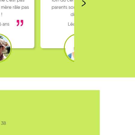
 mère râle pas
parents sont pas toujours
 !
dispo…
6 ans
Léa 16 ans
 38