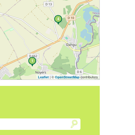
4
1
| ©
contributors
Leaflet
OpenStreetMap