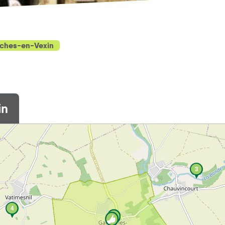
ches-en-Vexin
in
3
4