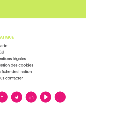
ATIQUE
arte
GU
ntions légales
stion des cookies
 fiche destination
us contacter
B
A
D
F
V