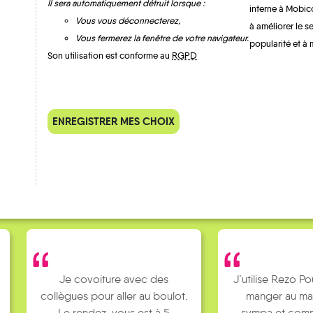
Il sera automatiquement détruit lorsque :
interne à Mobic
Vous vous déconnecterez,
à améliorer le s
Vous fermerez la fenêtre de votre navigateur.
popularité et à 
Son utilisation est conforme au
RGPD
QUELQUES
Témoignages
ENREGISTRER MES CHOIX
Je covoiture avec des
J’utilise Rezo Po
collègues pour aller au boulot.
manger au ma
Le rendez-vous est à 5
sympa et comm