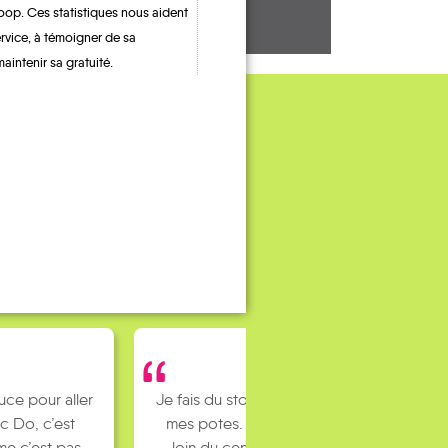
oop. Ces statistiques nous aident
ervice, à témoigner de sa
maintenir sa gratuité.
uce pour aller
Je fais du stop pour rejoindre
c Do, c’est
mes potes. J’habite un peu
e c’est pas
loin du centre ville et mes