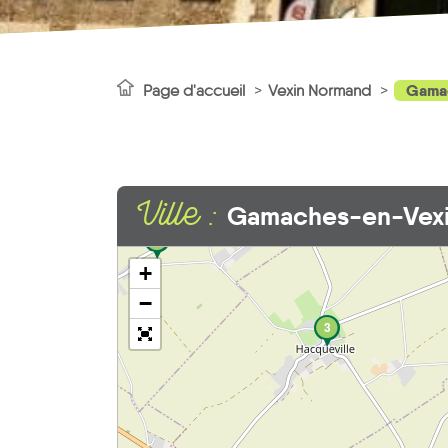
Gama
Page d'accueil
Vexin Normand
Ville :
Gamaches-en-Vex
4
+
−
3