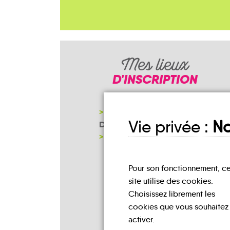
Mes lieux
D'INSCRIPTION
COMMUNAUTÉ DE COMMUNES
Vie privée :
No
DU VEXIN NORMAND - GISORS
NOTRE PAGE D'INSCRIPTION
Pour son fonctionnement, c
site utilise des cookies.
Choisissez librement les
cookies que vous souhaitez
activer.