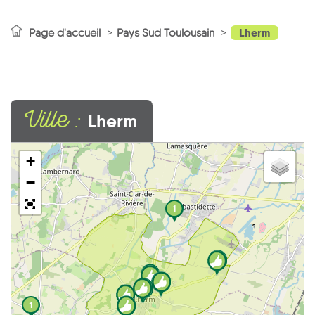
Lherm
Page d'accueil
Pays Sud Toulousain
Ville :
Lherm
7
+
−
1
1