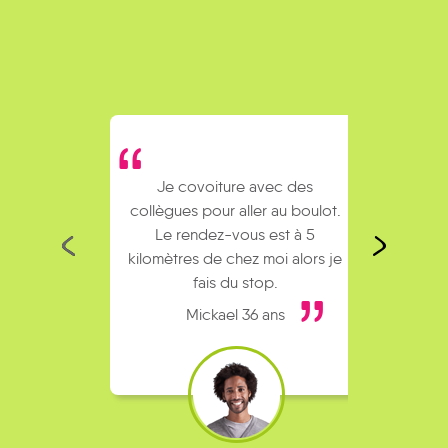
Je covoiture avec des
J’util
collègues pour aller au boulot.
man
Le rendez-vous est à 5
symp
kilomètres de chez moi alors je
trop s
fais du stop.
Mickael 36 ans