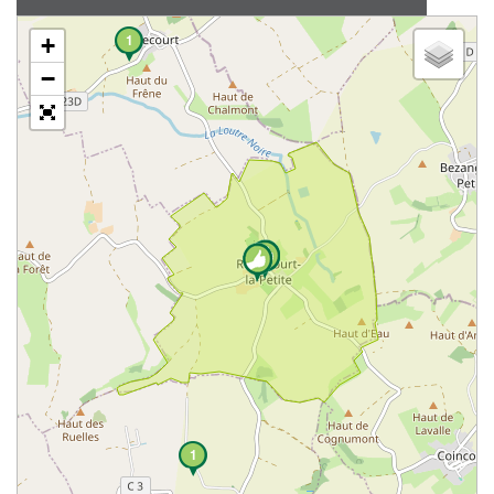
1
+
−
1