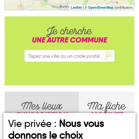
| ©
contributors
Leaflet
OpenStreetMap
Je cherche
UNE AUTRE COMMUNE
Mes lieux
Ma fiche
D'INSCRIPTION
MOBILITE
Vie privée :
Nous vous
donnons le choix
MAIRIE