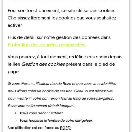
RÉCHICOURT-
LA-PETITE
Pour son fonctionnement, ce site utilise des cookies.
NOTRE PAGE
Choisissez librement les cookies que vous souhaitez
D'INSCRIPTION
activer.
Plus de détail sur notre gestion des données dans
Réchicourt-la-
Protection des données personnelles
.
Petite
Vous pourrez, à tout moment, redéfinir ces choix depuis
le lien
Gestion des cookies
présent dans le pied de
page.
Si vous êtes un utilisateur·rice du Rezo et que vous vous identifiez,
nous allons créer un cookie de session. Celui-ci est nécessaire
UN AVIS, UN TÉMOIGNAGE
pour maintenir votre connexion tout au long de votre navigation.
À PARTAGER ?
Il sera automatiquement détruit lorsque :
Vous vous déconnecterez,
Vous fermerez la fenêtre de votre navigateur.
Son utilisation est conforme au
RGPD