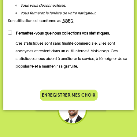
Vous vous déconnecterez,
Vous fermerez la fenêtre de votre navigateur.
Son utilisation est conforme au
RGPD
Permettez-vous que nous collections vos statistiques.
Ces statistiques sont sans finalité commerciale. Elles sont
Je vais bosser en train, mais le
Je
anonymes et restent dans un outil interne à Mobicoop. Ces
parking de la gare est toujours
collèg
statistiques nous aident à améliorer le service, à témoigner de sa
complet alors j’ai testé Rezo
Le
popularité et à maintenir sa gratuité.
Pouce. Comme ça marche
kilomè
bien, je fais ça matin et soir.
Stéphane 36 ans
ENREGISTRER MES CHOIX