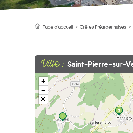
Page d'accueil
Crêtes Préardennaises
Ville :
Saint-Pierre-sur-
+
−
3
1