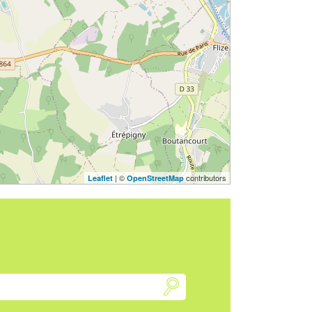
| ©
contributors
Leaflet
OpenStreetMap