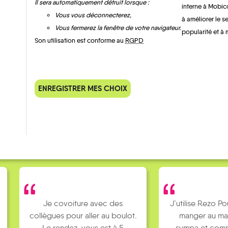
Il sera automatiquement détruit lorsque :
interne à Mobic
Vous vous déconnecterez,
à améliorer le s
Vous fermerez la fenêtre de votre navigateur.
popularité et à 
Son utilisation est conforme au
RGPD
QUELQUES
Témoignages
ENREGISTRER MES CHOIX
Je covoiture avec des
J’utilise Rezo Po
collègues pour aller au boulot.
manger au ma
Le rendez-vous est à 5
sympa et comm