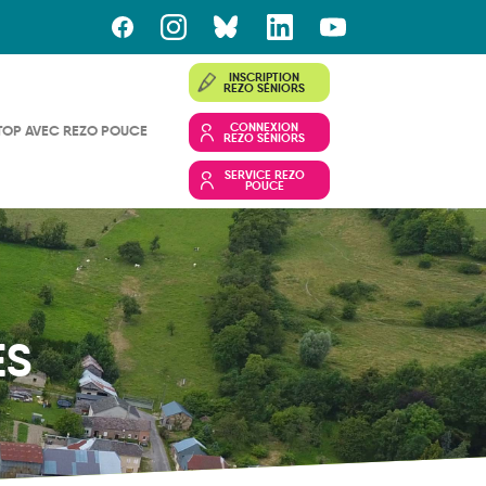
INSCRIPTION
REZO SÉNIORS
CONNEXION
TOP AVEC REZO POUCE
REZO SÉNIORS
SERVICE REZO
POUCE
ES