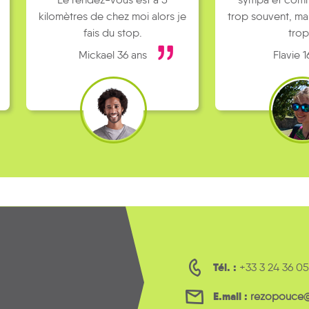
kilomètres de chez moi alors je
trop souvent, ma
fais du stop.
trop
Mickael 36 ans
Flavie 1
Tél. :
+33 3 24 36 05
E.mail :
rezopouce@l