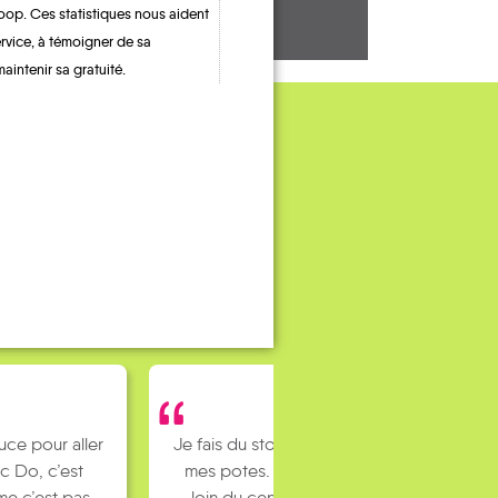
oop. Ces statistiques nous aident
ervice, à témoigner de sa
maintenir sa gratuité.
uce pour aller
Je fais du stop pour rejoindre
c Do, c’est
mes potes. J’habite un peu
e c’est pas
loin du centre ville et mes