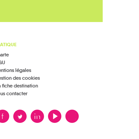
ATIQUE
arte
GU
ntions légales
stion des cookies
 fiche destination
us contacter
B
A
D
F
V