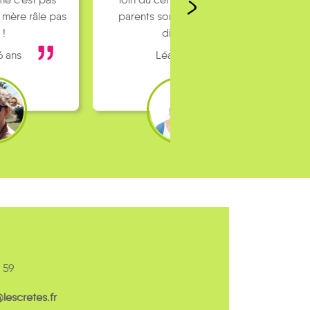
 mère râle pas
parents sont pas toujours
 !
dispo…
6 ans
Léa 16 ans
 59
escretes.fr