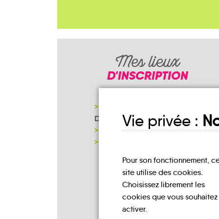
Mes lieux
D'INSCRIPTION
COMMUNAUTÉ DE COMMUNES
Vie privée :
No
DES CRÊTES PRÉARDENNAIES
MAIRIE
NOTRE PAGE D'INSCRIPTION
Pour son fonctionnement, c
site utilise des cookies.
Choisissez librement les
cookies que vous souhaitez
activer.