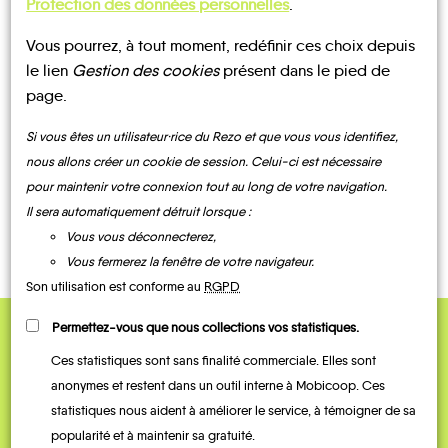
Protection des données personnelles
.
Vous pourrez, à tout moment, redéfinir ces choix depuis
UN AVIS, UN TÉMOIGNAGE
le lien
Gestion des cookies
présent dans le pied de
page.
À PARTAGER ?
Si vous êtes un utilisateur·rice du Rezo et que vous vous identifiez,
nous allons créer un cookie de session. Celui-ci est nécessaire
pour maintenir votre connexion tout au long de votre navigation.
CONTACTEZ-NOUS !
Il sera automatiquement détruit lorsque :
Vous vous déconnecterez,
Vous fermerez la fenêtre de votre navigateur.
Son utilisation est conforme au
RGPD
Permettez-vous que nous collections vos statistiques.
QUELQUES
Ces statistiques sont sans finalité commerciale. Elles sont
Témoignages
anonymes et restent dans un outil interne à Mobicoop. Ces
statistiques nous aident à améliorer le service, à témoigner de sa
popularité et à maintenir sa gratuité.