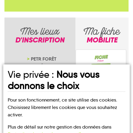
Mes lieux
Ma fiche
D'INSCRIPTION
MOBILITE
PETR FORÊT
D'ORLÉANS-
Vie privée :
Nous vous
LOIRE-SOLOGNE
NOTRE PAGE
donnons le choix
D'INSCRIPTION
Pour son fonctionnement, ce site utilise des cookies.
Sennely
Choisissez librement les cookies que vous souhaitez
activer.
Plus de détail sur notre gestion des données dans