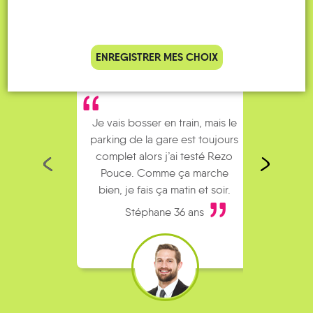
ENREGISTRER MES CHOIX
Je vais bosser en train, mais le
Je
parking de la gare est toujours
collèg
complet alors j’ai testé Rezo
Le
Pouce. Comme ça marche
kilomè
bien, je fais ça matin et soir.
Stéphane 36 ans