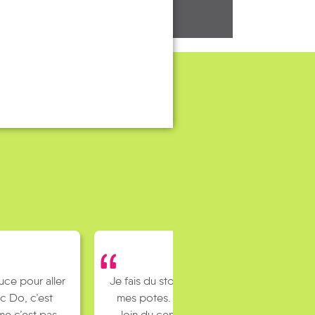
uce pour aller
Je fais du stop pour rejoindre
c Do, c’est
mes potes. J’habite un peu
e c’est pas
loin du centre ville et mes