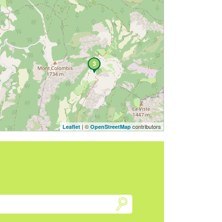
3
| ©
contributors
Leaflet
OpenStreetMap