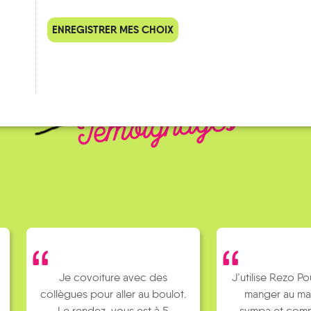
ENREGISTRER MES CHOIX
QUELQUES
Témoignages
Je covoiture avec des
J’utilise Rezo Po
collègues pour aller au boulot.
manger au ma
Le rendez-vous est à 5
sympa et comm