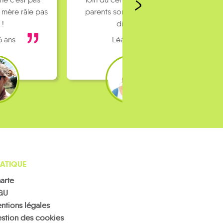
 mère râle pas
parents sont pas toujours
 !
dispo…
6 ans
Léa 16 ans
ATIQUE
arte
GU
ntions légales
stion des cookies