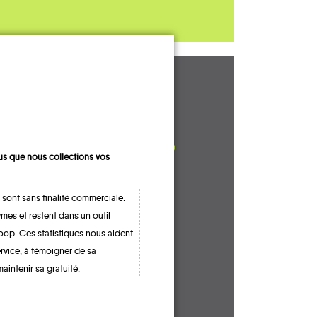
UN AVIS, UN
TÉMOIGNAGE
À PARTAGER ?
s que nous collections vos
 sont sans finalité commerciale.
mes et restent dans un outil
CONTACTEZ-NOUS !
oop. Ces statistiques nous aident
ervice, à témoigner de sa
maintenir sa gratuité.