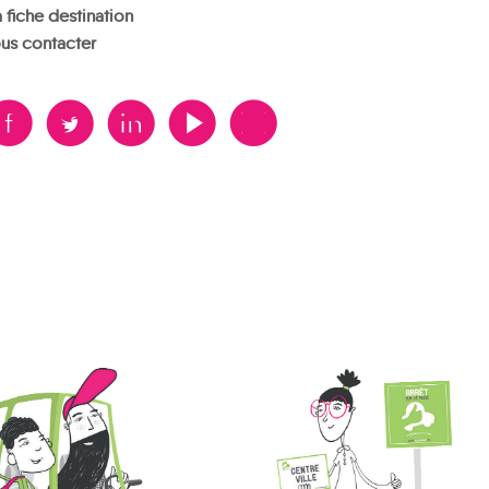
 fiche destination
us contacter
B
A
D
F
V