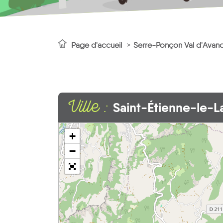
Page d'accueil
Serre-Ponçon Val d'Avan
Ville :
Saint-Étienne-le-L
+
−