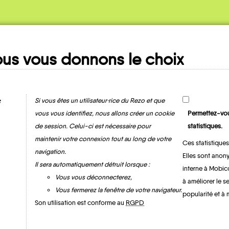
us vous donnons le choix
Ma fiche
MOBILITE
e
Si vous êtes un utilisateur·rice du Rezo et que
vous vous identifiez, nous allons créer un cookie
Permettez-vou
de session. Celui-ci est nécessaire pour
statistiques.
maintenir votre connexion tout au long de votre
Ces statistiques
navigation.
Elles sont anony
Il sera automatiquement détruit lorsque :
interne à Mobic
Vous vous déconnecterez,
à améliorer le s
Vous fermerez la fenêtre de votre navigateur.
Saint-Étienne-le-
popularité et à 
Laus
Son utilisation est conforme au
RGPD