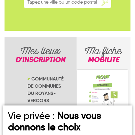
Mes lieux
Ma fiche
D'INSCRIPTION
MOBILITE
COMMUNAUTÉ
DE COMMUNES
DU ROYANS-
VERCORS
NOTRE PAGE
Vie privée :
Nous vous
D'INSCRIPTION
donnons le choix
Engins