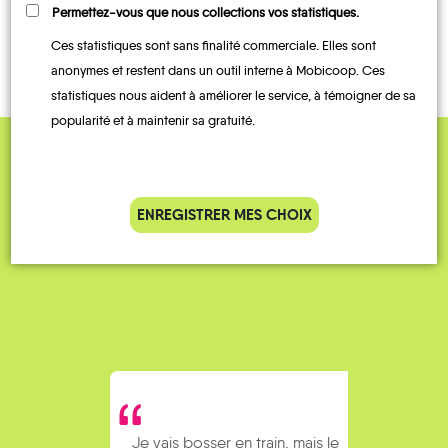
LOCATIONS
Permettez-vous que nous collections vos statistiques.
BUS
COVOITURAGE
TRAIN
DE VÉLO
Ces statistiques sont sans finalité commerciale. Elles sont
anonymes et restent dans un outil interne à Mobicoop. Ces
statistiques nous aident à améliorer le service, à témoigner de sa
popularité et à maintenir sa gratuité.
QUELQUES
Témoignages
ENREGISTRER MES CHOIX
Je vais bosser en train, mais le
Je