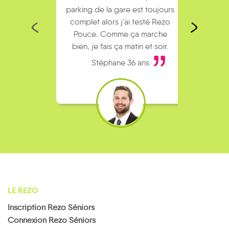
parking de la gare est toujours
collèg
complet alors j’ai testé Rezo
Le
Pouce. Comme ça marche
kilomè
bien, je fais ça matin et soir.
Stéphane 36 ans
LE REZO
Inscription Rezo Séniors
Connexion Rezo Séniors