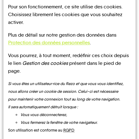
Pour son fonctionnement, ce site utilise des cookies.
Choisissez librement les cookies que vous souhaitez
activer.
Plus de détail sur notre gestion des données dans
UN AVIS, UN TÉMOIGNAGE
Protection des données personnelles
.
À PARTAGER ?
Vous pourrez, à tout moment, redéfinir ces choix depuis
le lien
Gestion des cookies
présent dans le pied de
page.
CONTACTEZ-NOUS !
Si vous êtes un utilisateur·rice du Rezo et que vous vous identifiez,
nous allons créer un cookie de session. Celui-ci est nécessaire
pour maintenir votre connexion tout au long de votre navigation.
Il sera automatiquement détruit lorsque :
Vous vous déconnecterez,
MOBILITE
Les infos
Vous fermerez la fenêtre de votre navigateur.
Son utilisation est conforme au
RGPD