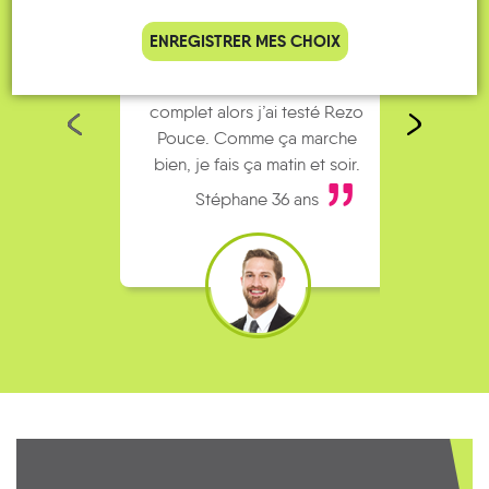
ENREGISTRER MES CHOIX
Je vais bosser en train, mais le
Je
parking de la gare est toujours
collèg
complet alors j’ai testé Rezo
Le
Pouce. Comme ça marche
kilomè
bien, je fais ça matin et soir.
Stéphane 36 ans