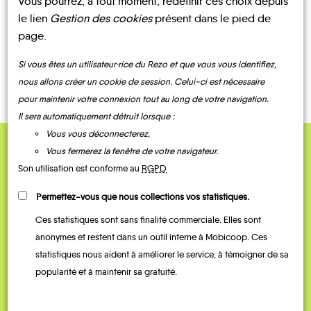
Vous pourrez, à tout moment, redéfinir ces choix depuis
le lien
Gestion des cookies
présent dans le pied de
page.
CONTACTEZ-NOUS !
Si vous êtes un utilisateur·rice du Rezo et que vous vous identifiez,
nous allons créer un cookie de session. Celui-ci est nécessaire
pour maintenir votre connexion tout au long de votre navigation.
Il sera automatiquement détruit lorsque :
Vous vous déconnecterez,
Vous fermerez la fenêtre de votre navigateur.
QUELQUES
Son utilisation est conforme au
RGPD
Témoignages
Permettez-vous que nous collections vos statistiques.
Ces statistiques sont sans finalité commerciale. Elles sont
anonymes et restent dans un outil interne à Mobicoop. Ces
statistiques nous aident à améliorer le service, à témoigner de sa
popularité et à maintenir sa gratuité.