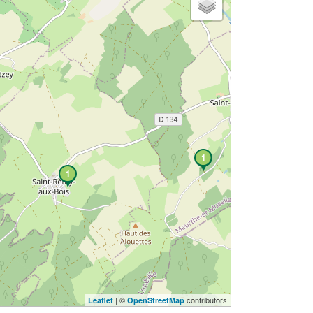
1
1
| ©
contributors
Leaflet
OpenStreetMap