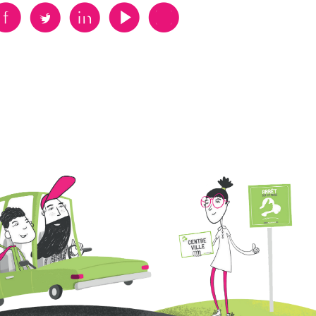
B
A
D
F
V