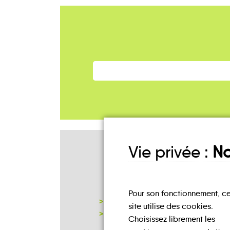
Vie privée :
No
Mes lieux
D'INSCRIPTION
Pour son fonctionnement, c
MAIRIE SAINT-GERMAIN
site utilise des cookies.
NOTRE PAGE D'INSCRIPTION
Choisissez librement les