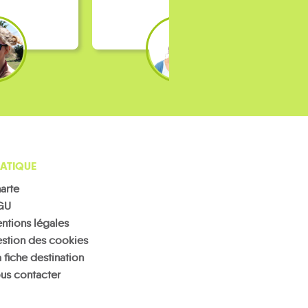
ATIQUE
arte
GU
ntions légales
stion des cookies
 fiche destination
us contacter