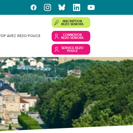
INSCRIPTION
REZO SÉNIORS
CONNEXION
TOP AVEC REZO POUCE
REZO SÉNIORS
SERVICE REZO
POUCE