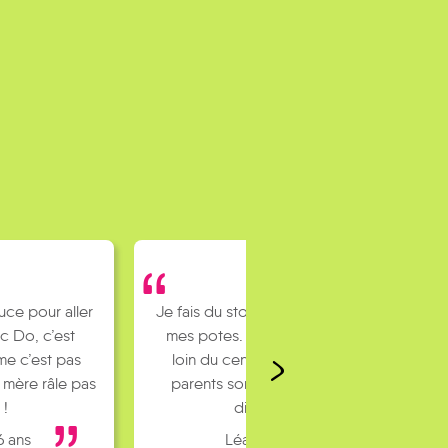
uce pour aller
Je fais du stop pour rejoindre
c Do, c’est
mes potes. J’habite un peu
e c’est pas
loin du centre ville et mes
 mère râle pas
parents sont pas toujours
 !
dispo…
6 ans
Léa 16 ans