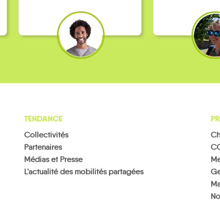
TENDANCE
PR
Collectivités
Ch
Partenaires
C
Médias et Presse
Me
L’actualité des mobilités partagées
Ge
Ma
No