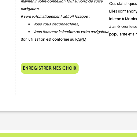
maintenir votre connexion tout au long de votre
Ces statistiques
navigation.
Elles sont anony
Il sera automatiquement détruit lorsque :
interne à Mobic
Vous vous déconnecterez,
à améliorer le s
Saint-Germain
Vous fermerez la fenêtre de votre navigateur.
popularité et à 
Son utilisation est conforme au
RGPD
ENREGISTRER MES CHOIX
MOBILITE
Les infos
TRANSPORTS À LA D