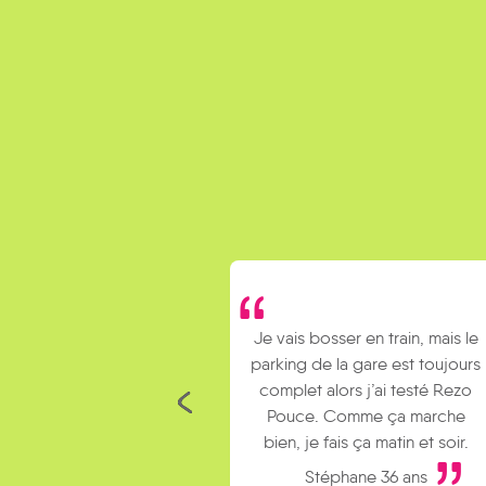
Je vais bosser en train, mais le
parking de la gare est toujours
complet alors j’ai testé Rezo
Pouce. Comme ça marche
bien, je fais ça matin et soir.
Stéphane 36 ans