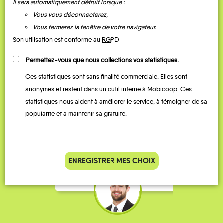
Il sera automatiquement détruit lorsque :
Vous vous déconnecterez,
Vous fermerez la fenêtre de votre navigateur.
Son utilisation est conforme au
RGPD
Permettez-vous que nous collections vos statistiques.
Ces statistiques sont sans finalité commerciale. Elles sont
Je vais bosser en train, mais le
Je
anonymes et restent dans un outil interne à Mobicoop. Ces
parking de la gare est toujours
collèg
statistiques nous aident à améliorer le service, à témoigner de sa
complet alors j’ai testé Rezo
Le
popularité et à maintenir sa gratuité.
Pouce. Comme ça marche
kilomè
bien, je fais ça matin et soir.
Stéphane 36 ans
ENREGISTRER MES CHOIX