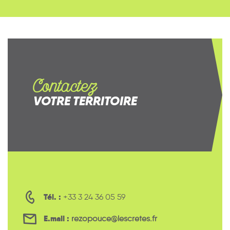
Contactez
VOTRE TERRITOIRE
Tél. :
+33 3 24 36 05 59
E.mail :
rezopouce@lescretes.fr