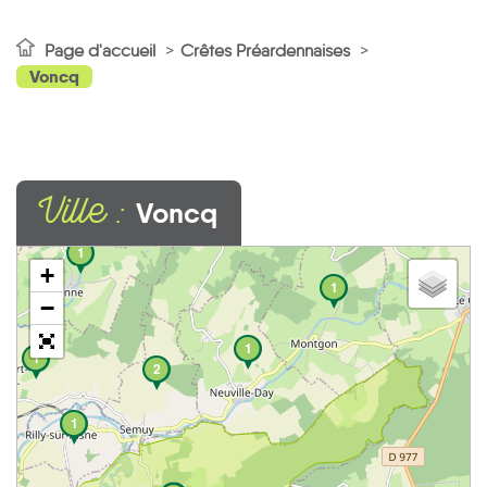
Page d'accueil
Crêtes Préardennaises
Voncq
Ville :
Voncq
1
+
1
−
1
1
2
1