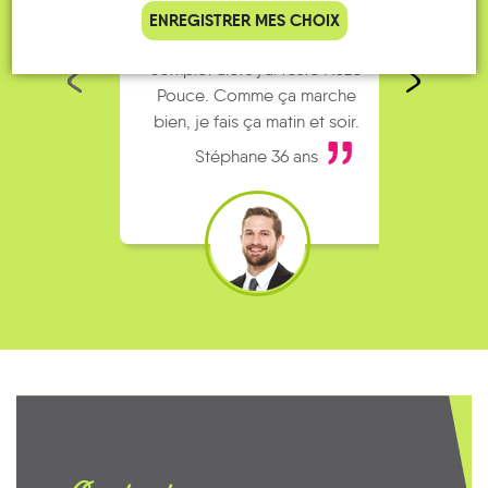
Je vais bosser en train, mais le
Je
ENREGISTRER MES CHOIX
parking de la gare est toujours
collèg
complet alors j’ai testé Rezo
Le
Pouce. Comme ça marche
kilomè
bien, je fais ça matin et soir.
Stéphane 36 ans