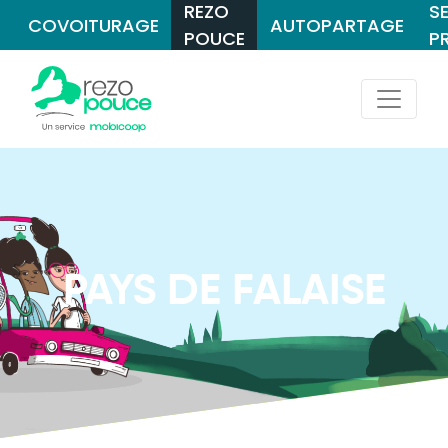
REZO
S
COVOITURAGE
AUTOPARTAGE
POUCE
P
PAYS DE FALAISE