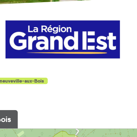
neuveville-aux-Bois
ois