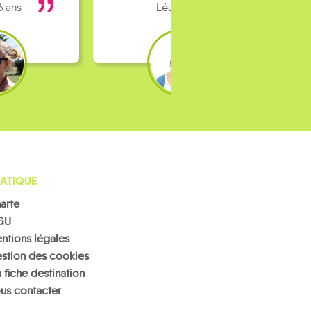
6 ans
Léa 16 ans
ATIQUE
arte
GU
ntions légales
stion des cookies
 fiche destination
us contacter