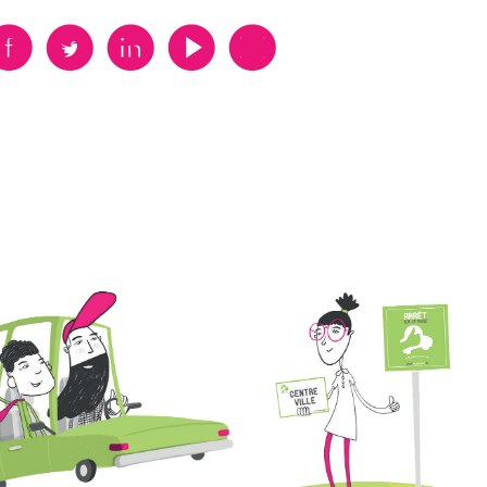
B
A
D
F
V