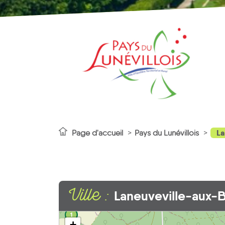
La
Page d'accueil
Pays du Lunévillois
Ville :
Laneuveville-aux-B
1
+