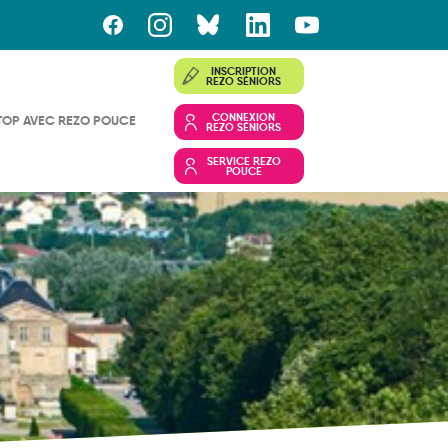
INSCRIPTION
REZO SÉNIORS
CONNEXION
TOP AVEC REZO POUCE
REZO SÉNIORS
SERVICE REZO
POUCE