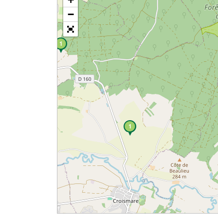
−
1
1