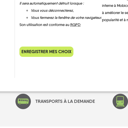
Il sera automatiquement détruit lorsque :
interne à Mobic
Vous vous déconnecterez,
à améliorer le s
Vous fermerez la fenêtre de votre navigateur.
popularité et à 
Son utilisation est conforme au
RGPD
Laneuveville-aux-
Bois
ENREGISTRER MES CHOIX
MOBILITE
Les infos
TRANSPORTS À LA DEMANDE