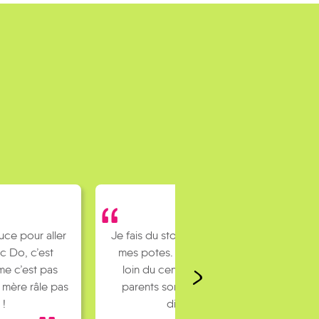
uce pour aller
Je fais du stop pour rejoindre
 Do, c’est
mes potes. J’habite un peu
e c’est pas
loin du centre ville et mes
 mère râle pas
parents sont pas toujours
 !
dispo…