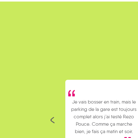
Je vais bosser en train, mais le
parking de la gare est toujours
complet alors j’ai testé Rezo
Pouce. Comme ça marche
bien, je fais ça matin et soir.