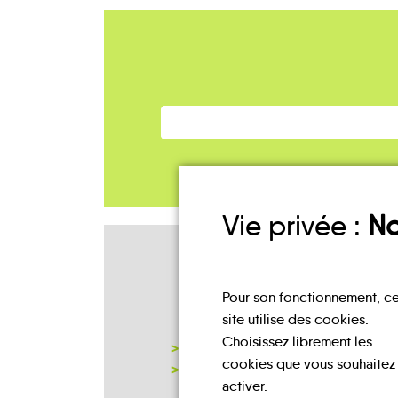
Vie privée :
No
Mes lieux
D'INSCRIPTION
Pour son fonctionnement, c
site utilise des cookies.
Choisissez librement les
MAIRIE LENEUVEVILLE-AUX-BOIS
cookies que vous souhaitez
NOTRE PAGE D'INSCRIPTION
activer.