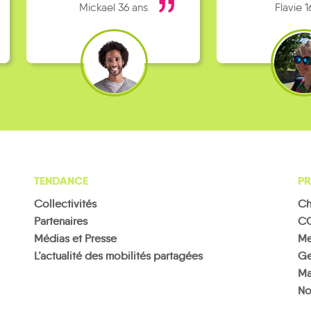
Mickael 36 ans
Flavie 1
TENDANCE
PR
Collectivités
Ch
Partenaires
C
Médias et Presse
Me
L’actualité des mobilités partagées
Ge
Ma
No