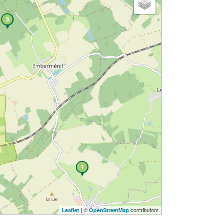
3
1
| ©
contributors
Leaflet
OpenStreetMap