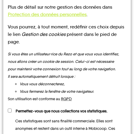
Plus de détail sur notre gestion des données dans
Protection des données personnelles
.
Vous pourrez, à tout moment, redéfinir ces choix depuis
UN AVIS, UN TÉMOIGNAGE
le lien
Gestion des cookies
présent dans le pied de
page.
À PARTAGER ?
Si vous êtes un utilisateur·rice du Rezo et que vous vous identifiez,
nous allons créer un cookie de session. Celui-ci est nécessaire
pour maintenir votre connexion tout au long de votre navigation.
CONTACTEZ-NOUS !
Il sera automatiquement détruit lorsque :
Vous vous déconnecterez,
Vous fermerez la fenêtre de votre navigateur.
Son utilisation est conforme au
RGPD
Permettez-vous que nous collections vos statistiques.
MOBILITE
Les infos
Ces statistiques sont sans finalité commerciale. Elles sont
anonymes et restent dans un outil interne à Mobicoop. Ces
TRANSPORTS