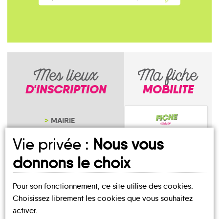
Mes lieux
Ma fiche
D'INSCRIPTION
MOBILITE
MAIRIE
VITRIMONT
Vie privée :
Nous vous
NOTRE PAGE
D'INSCRIPTION
donnons le choix
Pour son fonctionnement, ce site utilise des cookies.
Choisissez librement les cookies que vous souhaitez
Vitrimont
activer.