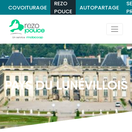
REZO
S
COVOITURAGE
AUTOPARTAGE
POUCE
P
PAYS DU LUNÉVILLOIS