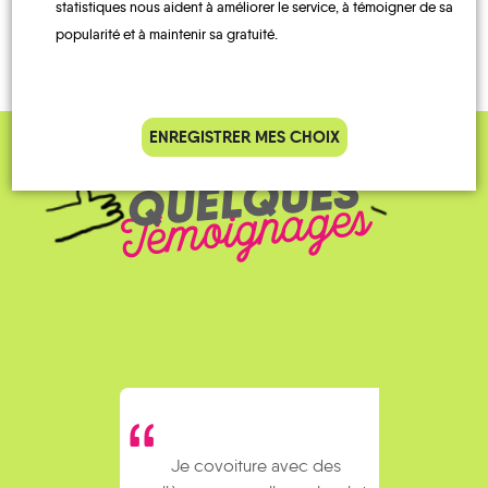
AUTOPARTAGE
À LA
TRAIN
statistiques nous aident à améliorer le service, à témoigner de sa
DEMANDE
popularité et à maintenir sa gratuité.
ENREGISTRER MES CHOIX
QUELQUES
Témoignages
Je covoiture avec des
J’util