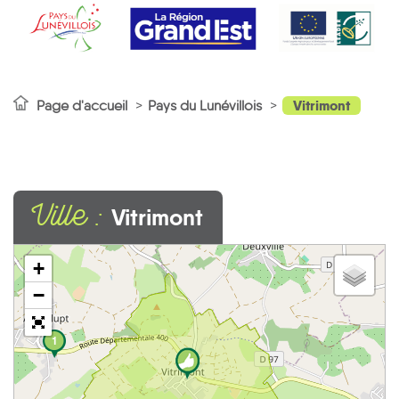
Vitrimont
Page d'accueil
Pays du Lunévillois
Ville :
Vitrimont
+
−
1