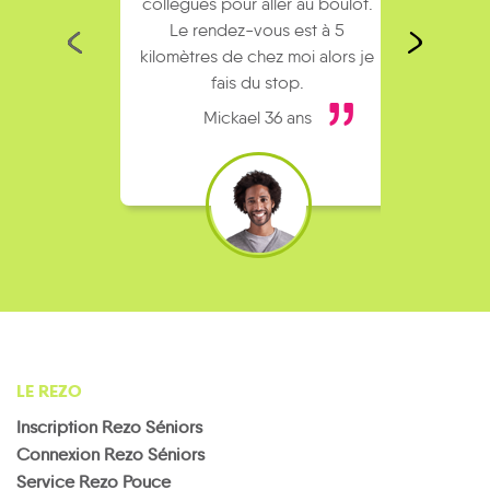
collègues pour aller au boulot.
man
Le rendez-vous est à 5
symp
kilomètres de chez moi alors je
trop s
fais du stop.
Mickael 36 ans
LE REZO
Inscription Rezo Séniors
Connexion Rezo Séniors
Service Rezo Pouce