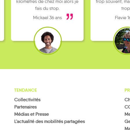
kilomètres de chez moi alors je
trop souvent, ma
fais du stop.
trop
Mickael 36 ans
Flavie 1
TENDANCE
PR
Collectivités
Ch
Partenaires
C
Médias et Presse
Me
L’actualité des mobilités partagées
Ge
Ma