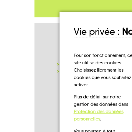
Vie privée :
No
Mes lieux
D'INSCRIPTION
Pour son fonctionnement, c
site utilise des cookies.
MAISON CANTONALE
Choisissez librement les
NOTRE PAGE D'INSCRIPTION
cookies que vous souhaitez
activer.
Plus de détail sur notre
gestion des données dans
Protection des données
personnelles
.
Vous pourrez, à tout