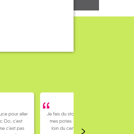
uce pour aller
Je fais du stop pour rejoindre
c Do, c’est
mes potes. J’habite un peu
e c’est pas
loin du centre ville et mes