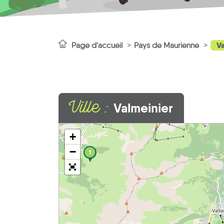
Va
Page d'accueil
Pays de Maurienne
Ville :
Valmeinier
+
−
1