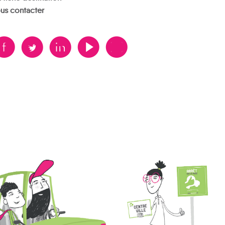
us contacter
B
A
D
F
V