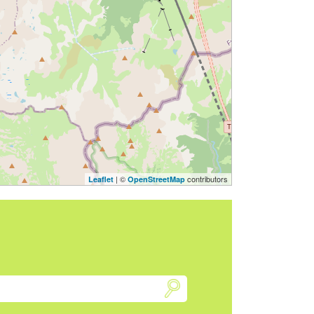
| ©
contributors
Leaflet
OpenStreetMap