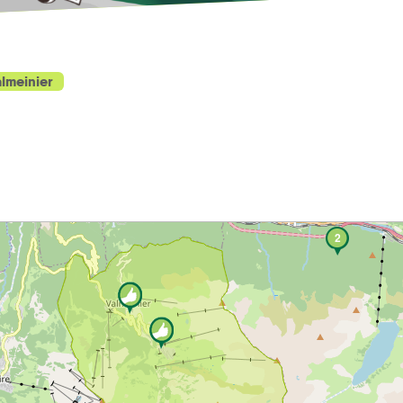
lmeinier
1
2