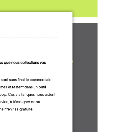
UN AVIS, UN
TÉMOIGNAGE
À PARTAGER ?
s que nous collections vos
 sont sans finalité commerciale.
mes et restent dans un outil
CONTACTEZ-NOUS !
oop. Ces statistiques nous aident
ervice, à témoigner de sa
maintenir sa gratuité.