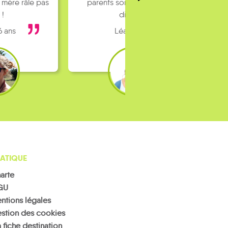
 mère râle pas
parents sont pas toujours
 !
dispo…
6 ans
Léa 16 ans
ATIQUE
arte
GU
ntions légales
stion des cookies
 fiche destination