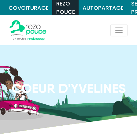
REZO
S
COVOITURAGE
AUTOPARTAGE
POUCE
P
COEUR D'YVELINES