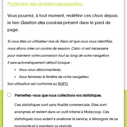
Protection des données personnelles
.
Vous pourrez, à tout moment, redéfinir ces choix depuis
le lien
Gestion des cookies
présent dans le pied de
UN AVIS, UN TÉMOIGNAGE
page.
À PARTAGER ?
Si vous êtes un utilisateur·rice du Rezo et que vous vous identifiez,
nous allons créer un cookie de session. Celui-ci est nécessaire
pour maintenir votre connexion tout au long de votre navigation.
Il sera automatiquement détruit lorsque :
CONTACTEZ-NOUS !
Vous vous déconnecterez,
Vous fermerez la fenêtre de votre navigateur.
Son utilisation est conforme au
RGPD
Permettez-vous que nous collections vos statistiques.
QUELQUES
Ces statistiques sont sans finalité commerciale. Elles sont
anonymes et restent dans un outil interne à Mobicoop. Ces
Témoignages
statistiques nous aident à améliorer le service, à témoigner de sa
popularité et à maintenir sa gratuité.