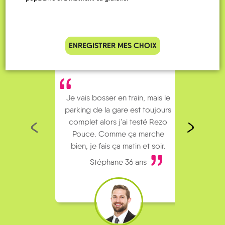
ENREGISTRER MES CHOIX
Je vais bosser en train, mais le
Je
parking de la gare est toujours
collèg
complet alors j’ai testé Rezo
Le
Pouce. Comme ça marche
kilomè
bien, je fais ça matin et soir.
Stéphane 36 ans