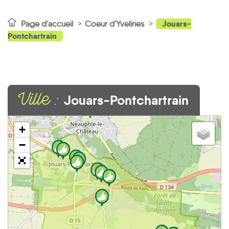
Jouars-
Page d'accueil
Coeur d'Yvelines
Pontchartrain
Ville :
Jouars-Pontchartrain
3
+
−