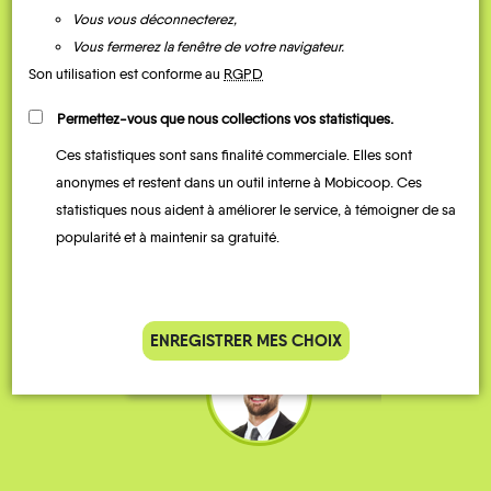
Vous vous déconnecterez,
Vous fermerez la fenêtre de votre navigateur.
Son utilisation est conforme au
RGPD
Permettez-vous que nous collections vos statistiques.
Ces statistiques sont sans finalité commerciale. Elles sont
Je vais bosser en train, mais le
Je
anonymes et restent dans un outil interne à Mobicoop. Ces
parking de la gare est toujours
collèg
statistiques nous aident à améliorer le service, à témoigner de sa
complet alors j’ai testé Rezo
Le
popularité et à maintenir sa gratuité.
Pouce. Comme ça marche
kilomè
bien, je fais ça matin et soir.
Stéphane 36 ans
ENREGISTRER MES CHOIX