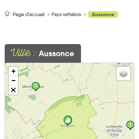
Aussonce
Page d'accueil
Pays rethélois
Ville :
Aussonce
2
+
−
1
1