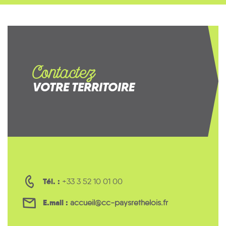
Contactez
VOTRE TERRITOIRE
Tél. :
+33 3 52 10 01 00
E.mail :
accueil@cc-paysrethelois.fr