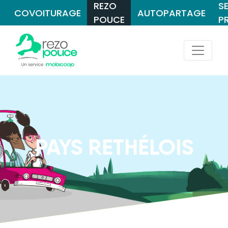
REZO
S
COVOITURAGE
AUTOPARTAGE
POUCE
P
PAYS RETHÉLOIS