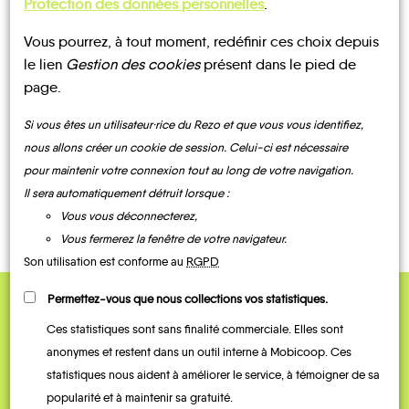
Protection des données personnelles
.
Vous pourrez, à tout moment, redéfinir ces choix depuis
UN AVIS, UN TÉMOIGNAGE
le lien
Gestion des cookies
présent dans le pied de
page.
À PARTAGER ?
Si vous êtes un utilisateur·rice du Rezo et que vous vous identifiez,
nous allons créer un cookie de session. Celui-ci est nécessaire
pour maintenir votre connexion tout au long de votre navigation.
CONTACTEZ-NOUS !
Il sera automatiquement détruit lorsque :
Vous vous déconnecterez,
Vous fermerez la fenêtre de votre navigateur.
Son utilisation est conforme au
RGPD
Permettez-vous que nous collections vos statistiques.
QUELQUES
Ces statistiques sont sans finalité commerciale. Elles sont
Témoignages
anonymes et restent dans un outil interne à Mobicoop. Ces
statistiques nous aident à améliorer le service, à témoigner de sa
popularité et à maintenir sa gratuité.