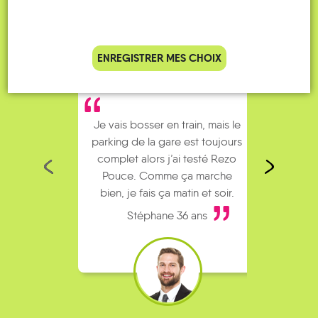
ENREGISTRER MES CHOIX
Je vais bosser en train, mais le
Je
parking de la gare est toujours
collèg
complet alors j’ai testé Rezo
Le
Pouce. Comme ça marche
kilomè
bien, je fais ça matin et soir.
Stéphane 36 ans