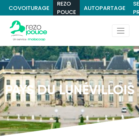
REZO
S
COVOITURAGE
AUTOPARTAGE
POUCE
P
PAYS DU LUNÉVILLOIS