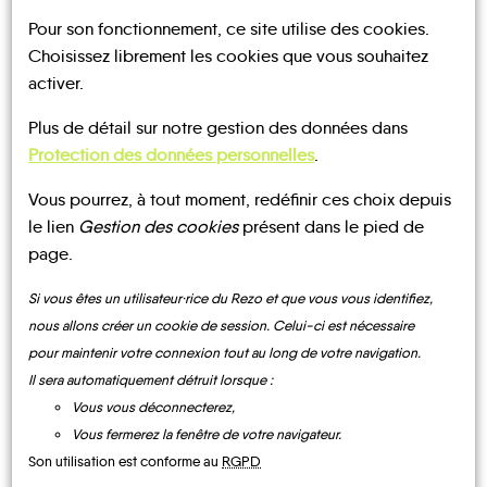
Pour son fonctionnement, ce site utilise des cookies.
Choisissez librement les cookies que vous souhaitez
activer.
Plus de détail sur notre gestion des données dans
UN AVIS, UN TÉMOIGNAGE
Protection des données personnelles
.
À PARTAGER ?
Vous pourrez, à tout moment, redéfinir ces choix depuis
le lien
Gestion des cookies
présent dans le pied de
page.
Si vous êtes un utilisateur·rice du Rezo et que vous vous identifiez,
CONTACTEZ-NOUS !
nous allons créer un cookie de session. Celui-ci est nécessaire
pour maintenir votre connexion tout au long de votre navigation.
Il sera automatiquement détruit lorsque :
Vous vous déconnecterez,
MOBILITE
Les infos
Vous fermerez la fenêtre de votre navigateur.
Son utilisation est conforme au
RGPD