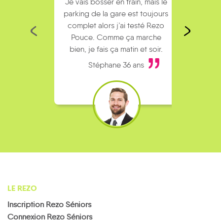
Je vais bosser en train, mais le
Je
parking de la gare est toujours
collèg
complet alors j’ai testé Rezo
Le
Pouce. Comme ça marche
kilomè
bien, je fais ça matin et soir.
Stéphane 36 ans
LE REZO
Inscription Rezo Séniors
Connexion Rezo Séniors