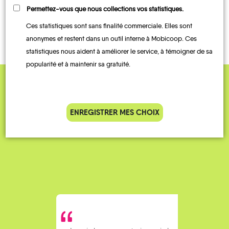
TRANSPORTS
Permettez-vous que nous collections vos statistiques.
AUTOPARTAGE
À LA
BUS
TRAIN
DEMANDE
Ces statistiques sont sans finalité commerciale. Elles sont
anonymes et restent dans un outil interne à Mobicoop. Ces
statistiques nous aident à améliorer le service, à témoigner de sa
popularité et à maintenir sa gratuité.
QUELQUES
Témoignages
ENREGISTRER MES CHOIX