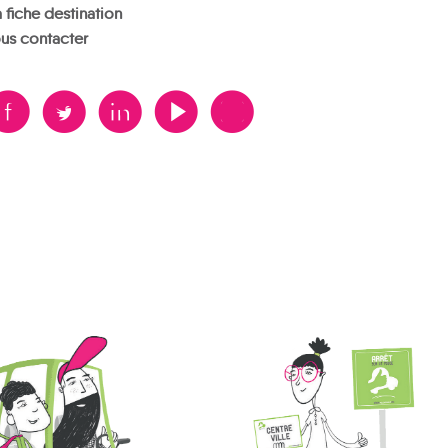
 fiche destination
us contacter
B
A
D
F
V