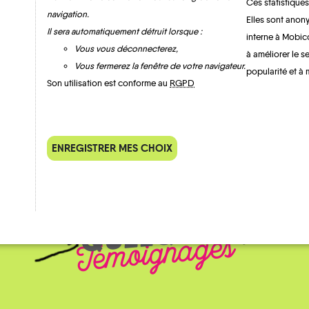
Ces statistiques
navigation.
Elles sont anony
Il sera automatiquement détruit lorsque :
interne à Mobic
Vous vous déconnecterez,
à améliorer le s
MOBILITE
Les infos
Vous fermerez la fenêtre de votre navigateur.
popularité et à 
Son utilisation est conforme au
RGPD
TRANSPORTS À LA DEMANDE
ENREGISTRER MES CHOIX
QUELQUES
Témoignages