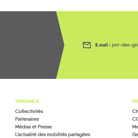
E.mail :
pnr-des-gr
TENDANCE
PR
Collectivités
Ch
Partenaires
C
Médias et Presse
Me
L’actualité des mobilités partagées
Ge