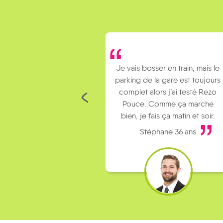
Je vais bosser en train, mais le
Je covoiture avec d
parking de la gare est toujours
collègues pour aller au b
complet alors j’ai testé Rezo
Le rendez-vous est 
Pouce. Comme ça marche
kilomètres de chez moi a
bien, je fais ça matin et soir.
fais du stop.
Stéphane 36 ans
Mickael 36 ans