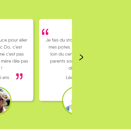
 stop pour rejoindre
s. J’habite un peu
centre ville et mes
sont pas toujours
dispo…
Léa 16 ans