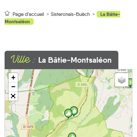
La Bâtie-
Page d'accueil
Sisteronais-Buëch
Montsaléon
Ville :
La Bâtie-Montsaléon
+
3
−