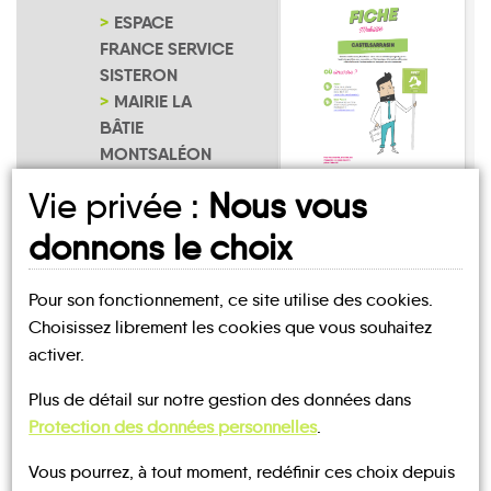
ESPACE
FRANCE SERVICE
SISTERON
MAIRIE LA
BÂTIE
MONTSALÉON
NOTRE PAGE
Vie privée :
Nous vous
La Bâtie-
D'INSCRIPTION
Montsaléon
donnons le choix
Pour son fonctionnement, ce site utilise des cookies.
Choisissez librement les cookies que vous souhaitez
activer.
UN AVIS, UN TÉMOIGNAGE
Plus de détail sur notre gestion des données dans
Protection des données personnelles
.
À PARTAGER ?
Vous pourrez, à tout moment, redéfinir ces choix depuis