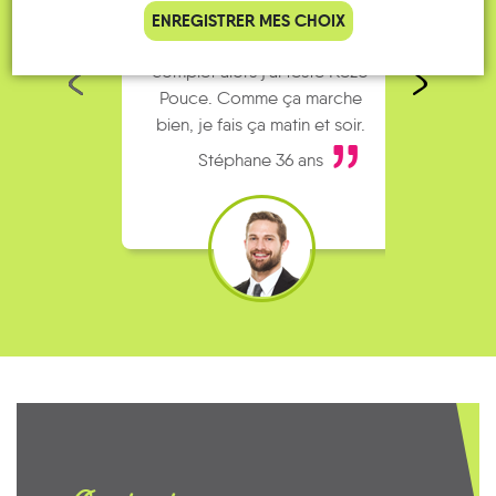
Je vais bosser en train, mais le
Je
ENREGISTRER MES CHOIX
parking de la gare est toujours
collèg
complet alors j’ai testé Rezo
Le
Pouce. Comme ça marche
kilomè
bien, je fais ça matin et soir.
Stéphane 36 ans