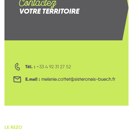
Contactez
VOTRE TERRITOIRE
Tél. :
+33 4 92 31 27 52
E.mail :
melanie.cottet@sisteronais-buech.fr
LE REZO