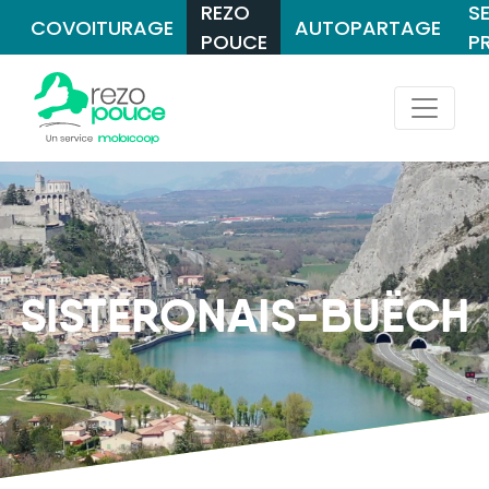
REZO
S
COVOITURAGE
AUTOPARTAGE
POUCE
P
SISTERONAIS-BUËCH