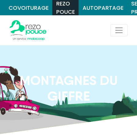
REZO
S
COVOITURAGE
AUTOPARTAGE
POUCE
P
MONTAGNES DU
GIFFRE