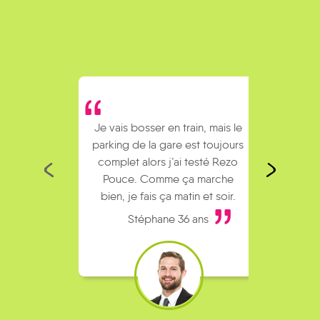
Je vais bosser en train, mais le
Je covoiture ave
parking de la gare est toujours
collègues pour aller 
complet alors j’ai testé Rezo
Le rendez-vous e
Pouce. Comme ça marche
kilomètres de chez mo
bien, je fais ça matin et soir.
fais du stop
Stéphane 36 ans
Mickael 36 a