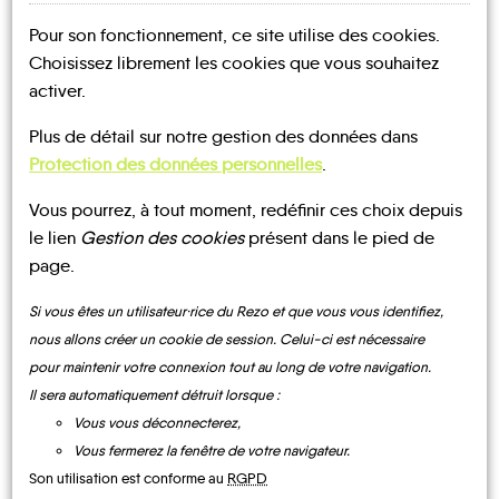
Pour son fonctionnement, ce site utilise des cookies.
Choisissez librement les cookies que vous souhaitez
Mes lieux
Ma fiche
activer.
D'INSCRIPTION
MOBILITE
Plus de détail sur notre gestion des données dans
Protection des données personnelles
.
COMMUNAUTÉ
Vous pourrez, à tout moment, redéfinir ces choix depuis
DE COMMUNES
le lien
Gestion des cookies
présent dans le pied de
DES MONTAGNES
page.
DU GIFFRE
NOTRE PAGE
Si vous êtes un utilisateur·rice du Rezo et que vous vous identifiez,
D'INSCRIPTION
nous allons créer un cookie de session. Celui-ci est nécessaire
pour maintenir votre connexion tout au long de votre navigation.
La Rivière-
Il sera automatiquement détruit lorsque :
Enverse
Vous vous déconnecterez,
Vous fermerez la fenêtre de votre navigateur.
Son utilisation est conforme au
RGPD