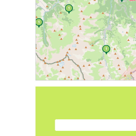
1
1
1