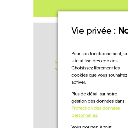
Vie privée :
No
Mes lieux
D'INSCRIPTION
Pour son fonctionnement, c
site utilise des cookies.
MAISON CANTONALE
Choisissez librement les
NOTRE PAGE D'INSCRIPTION
cookies que vous souhaitez
activer.
Plus de détail sur notre
gestion des données dans
Protection des données
personnelles
.
Vous pourrez, à tout