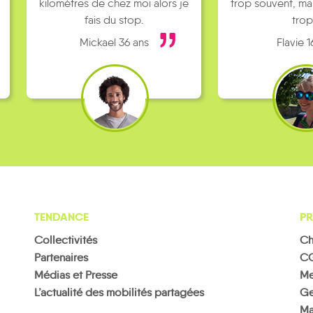
kilomètres de chez moi alors je
trop souvent, ma
fais du stop.
trop
Mickael 36 ans
Flavie 1
TENDANCE
PR
Collectivités
Ch
Partenaires
C
Médias et Presse
Me
L’actualité des mobilités partagées
Ge
Ma