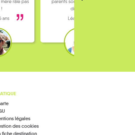
 mère râle pas
parents sont pas toujours
 !
dispo…
6 ans
Léa 16 ans
ATIQUE
arte
GU
ntions légales
stion des cookies
 fiche destination