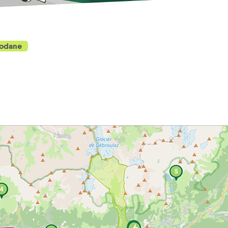
odane
5
4