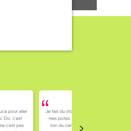
uce pour aller
Je fais du stop pour rejoindre
c Do, c’est
mes potes. J’habite un peu
e c’est pas
loin du centre ville et mes