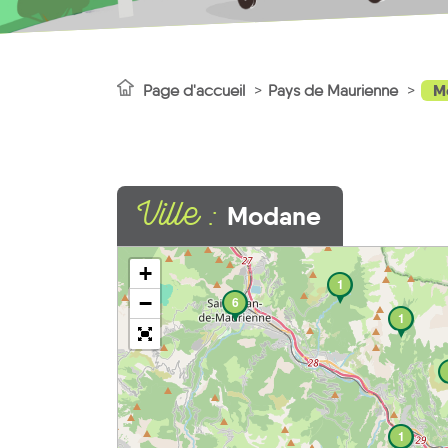
M
Page d'accueil
Pays de Maurienne
Ville :
Modane
+
1
−
6
1
1