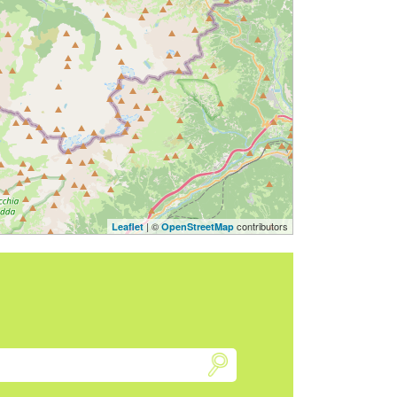
| ©
contributors
Leaflet
OpenStreetMap