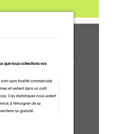
UN AVIS, UN
TÉMOIGNAGE
À PARTAGER ?
s que nous collections vos
 sont sans finalité commerciale.
mes et restent dans un outil
CONTACTEZ-NOUS !
oop. Ces statistiques nous aident
ervice, à témoigner de sa
maintenir sa gratuité.