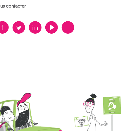
us contacter
B
A
D
F
V